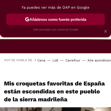
Ya puedes ver más de DAP en Google
Añádenos como fuente preferida
Solo necesitas una cuenta de Google
×
RESTAURANTES
GASTROGUÍA
48 HORAS
HOY SE HABLA DE
Cena
Lidl
Carrefour
Aire acondicio
Mis croquetas favoritas de España
están escondidas en este pueblo
de la sierra madrileña