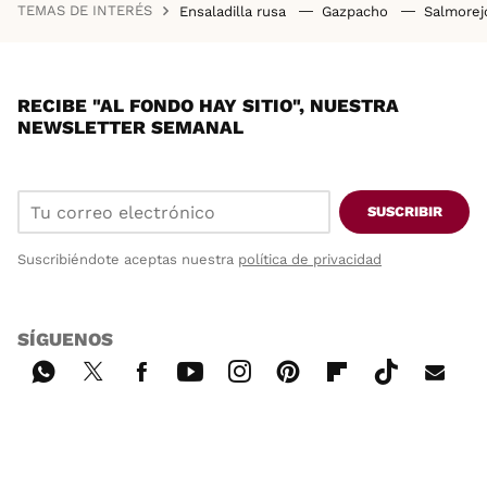
TEMAS DE INTERÉS
Ensaladilla rusa
Gazpacho
Salmore
RECIBE "AL FONDO HAY SITIO", NUESTRA
NEWSLETTER SEMANAL
SUSCRIBIR
Suscribiéndote aceptas nuestra
política de privacidad
SÍGUENOS
Wh
Twi
Fac
You
Inst
Pint
Flip
Tikt
E-
ats
tter
ebo
tub
agr
ere
boa
ok
mai
App
ok
e
am
st
rd
l