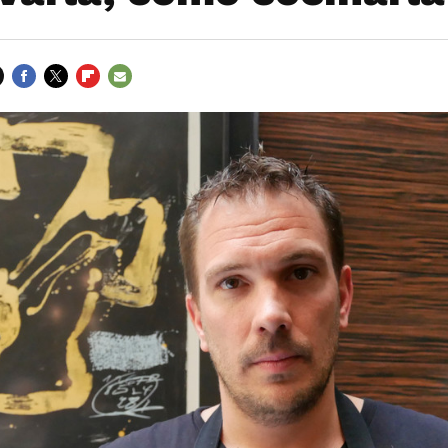
FACEBOOK
TWITTER
FLIPBOARD
E-
MAIL