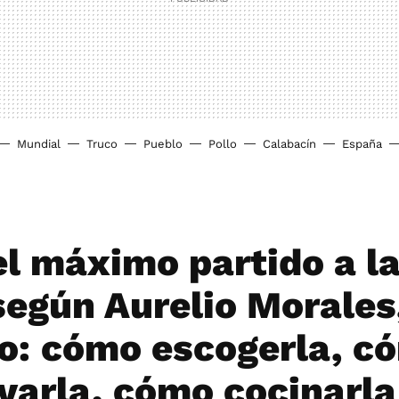
Mundial
Truco
Pueblo
Pollo
Calabacín
España
el máximo partido a la
según Aurelio Morales
o: cómo escogerla, c
varla, cómo cocinarla