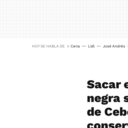
HOY SE HABLA DE
Cena
Lidl
José Andrés
Sacar 
negra 
de Ceb
conser