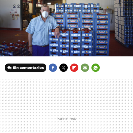
Sin comentarios
FACEBOOK
TWITTER
FLIPBOARD
E-
WHATSAPP
MAIL