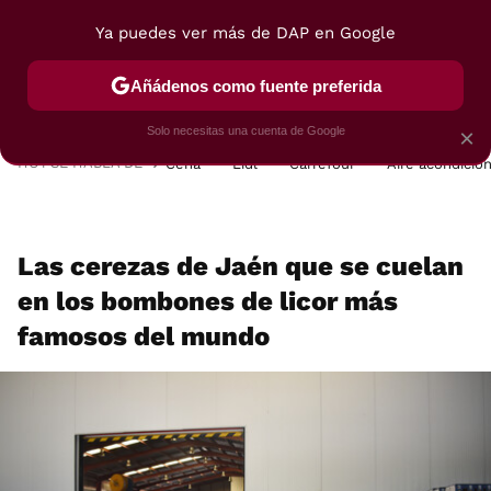
Ya puedes ver más de DAP en Google
MENÚ
NUEVO
Añádenos como fuente preferida
POSTRES
VIAJES
SELECCIÓN
VEGUI
Solo necesitas una cuenta de Google
×
HOY SE HABLA DE
Cena
Lidl
Carrefour
Aire acondicio
Las cerezas de Jaén que se cuelan
en los bombones de licor más
famosos del mundo