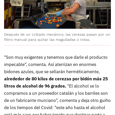
Después de un cribado mecánico, las cerezas pasan por un
filtro manual para quitar las magulladas o rotas.
"Son muy exigentes y tenemos que darle el producto
impecable", comenta. Así aterrizan en enormes
bidones azules, que se sellarán herméticamente,
alrededor de 80 kilos de cerezas por bidón más 25
litros de alcohol de 96 grados.
"El alcohol se lo
compramos a un proveedor catalán y los barriles son
de un fabricante murciano", comenta y deja otro guiño
de los tiempos del Covid: "este año hasta el alcohol
está más caro por haber tenido que destinar parte a