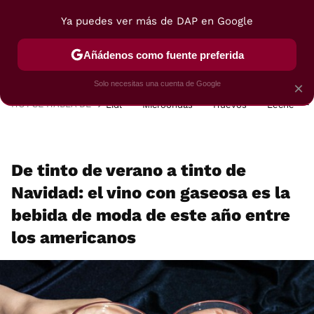
Ya puedes ver más de DAP en Google
MENÚ
NUEVO
Añádenos como fuente preferida
POSTRES
VIAJES
SELECCIÓN
VEGUI
Solo necesitas una cuenta de Google
×
HOY SE HABLA DE
Lidl
Microondas
Huevos
Leche
De tinto de verano a tinto de
Navidad: el vino con gaseosa es la
bebida de moda de este año entre
los americanos