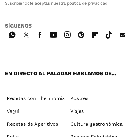
Suscribiéndote aceptas nuestra
política de privacidad
SÍGUENOS
Wh
Twi
Fac
You
Inst
Pint
Flip
Tikt
E-
ats
tter
ebo
tub
agr
ere
boa
ok
mai
App
ok
e
am
st
rd
l
EN DIRECTO AL PALADAR HABLAMOS DE...
Recetas con Thermomix
Postres
Vegui
Viajes
Recetas de Aperitivos
Cultura gastronómica
Pollo
Recetas Saludables