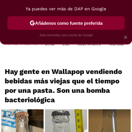
Ya puedes ver más de DAP en Google
MENÚ
NUEVO
Añádenos como fuente preferida
POSTRES
VIAJES
SELECCIÓN
VEGUI
Solo necesitas una cuenta de Google
×
HOY SE HABLA DE
Cena
Lidl
José Andrés
Mundial
Hay gente en Wallapop vendiendo
bebidas más viejas que el tiempo
por una pasta. Son una bomba
bacteriológica