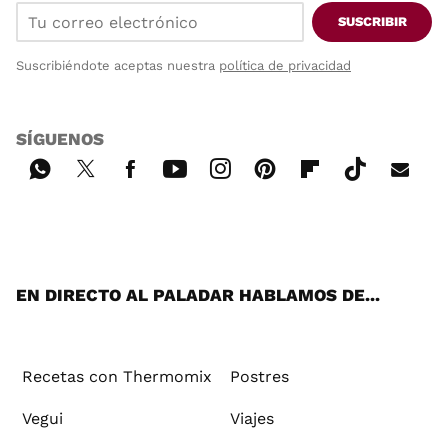
SUSCRIBIR
Suscribiéndote aceptas nuestra
política de privacidad
SÍGUENOS
Wh
Twi
Fac
You
Inst
Pint
Flip
Tikt
E-
ats
tter
ebo
tub
agr
ere
boa
ok
mai
App
ok
e
am
st
rd
l
EN DIRECTO AL PALADAR HABLAMOS DE...
Recetas con Thermomix
Postres
Vegui
Viajes