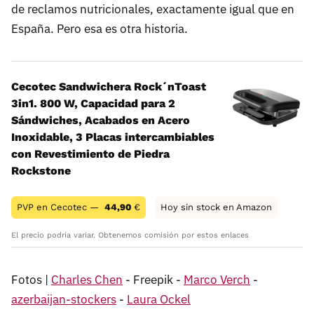
de reclamos nutricionales, exactamente igual que en
España. Pero esa es otra historia.
Cecotec Sandwichera Rock´nToast
3in1. 800 W, Capacidad para 2
Sándwiches, Acabados en Acero
Inoxidable, 3 Placas intercambiables
con Revestimiento de Piedra
Rockstone
PVP en Cecotec —
44,90
€
Hoy sin stock en Amazon
El precio podría variar. Obtenemos comisión por estos enlaces
Fotos |
Charles Chen
- Freepik -
Marco Verch
-
azerbaijan-stockers
-
Laura Ockel