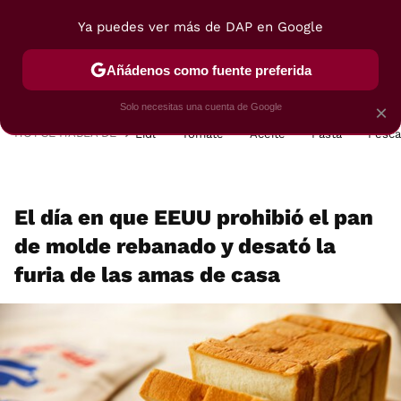
Ya puedes ver más de DAP en Google
MENÚ
NUEVO
Añádenos como fuente preferida
POSTRES
VIAJES
SELECCIÓN
VEGUI
Solo necesitas una cuenta de Google
×
HOY SE HABLA DE
Lidl
Tomate
Aceite
Pasta
Pesc
El día en que EEUU prohibió el pan
de molde rebanado y desató la
furia de las amas de casa