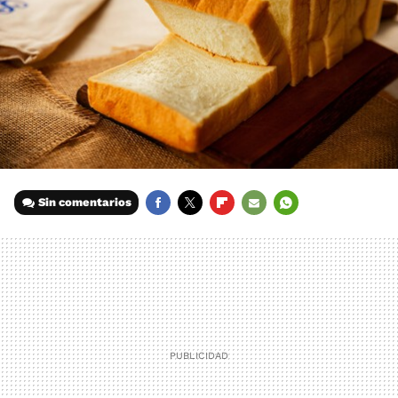
Sin comentarios
FACEBOOK
TWITTER
FLIPBOARD
E-
WHATSAPP
MAIL