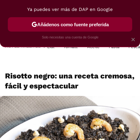
Ya puedes ver más de DAP en Google
MENÚ
NUEVO
Añádenos como fuente preferida
POSTRES
VIAJES
SELECCIÓN
VEGUI
Solo necesitas una cuenta de Google
×
HOY SE HABLA DE
Lidl
Tomate
Aceite
Pasta
Pesc
Risotto negro: una receta cremosa,
fácil y espectacular