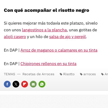
Con qué acompañar el risotto negro
Si quieres mejorar más todavía este platazo, sírvelo
con unos
langostinos a la plancha
, unas gotitas de
alioli casero
y un hilo de
salsa de ajo y perejil
.
En DAP |
Arroz de maganos o calamares en su tinta
En DAP |
Chipirones rellenos en su tinta
TEMAS
Recetas de Arroces
Risotto
arroces
A
FACEBOOK
TWITTER
FLIPBOARD
E-
WHATSAPP
MAIL