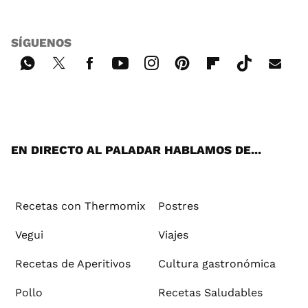
SÍGUENOS
Wh
Twi
Fac
You
Inst
Pint
Flip
Tikt
E-
ats
tter
ebo
tub
agr
ere
boa
ok
mai
App
ok
e
am
st
rd
l
EN DIRECTO AL PALADAR HABLAMOS DE...
Recetas con Thermomix
Postres
Vegui
Viajes
Recetas de Aperitivos
Cultura gastronómica
Pollo
Recetas Saludables