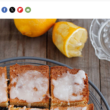
FACEBOOK
TWITTER
FLIPBOARD
E-
MAIL