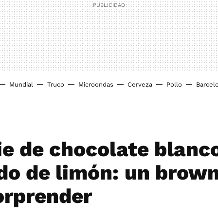
Mundial
Truco
Microondas
Cerveza
Pollo
Barcel
e de chocolate blanco
do de limón: un brown
orprender