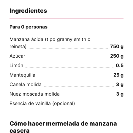
Ingredientes
Para 0 personas
Manzana ácida (tipo granny smith o
reineta)
750
g
Azúcar
250
g
Limón
0.5
Mantequilla
25
g
Canela molida
3
g
Nuez moscada molida
3
g
Esencia de vainilla (opcional)
Cómo hacer mermelada de manzana
casera