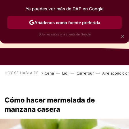
Ya puedes ver más de DAP en Google
Añádenos como fuente preferida
Solo necesitas una cuenta de Google
×
TARTAS
BIZCOCHOS
GALLETAS
HOY SE HABLA DE
Cena
Lidl
Carrefour
Aire acondicio
Cómo hacer mermelada de
manzana casera