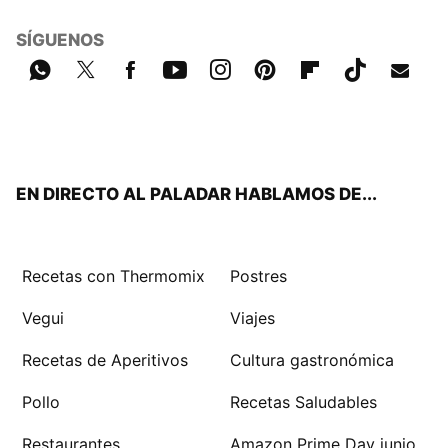
SÍGUENOS
Wh
Twit
Fac
You
Inst
Pint
Flip
Tikt
E-
ats
ter
ebo
tub
agr
eres
boa
ok
mail
App
ok
e
am
t
rd
EN DIRECTO AL PALADAR HABLAMOS DE...
Recetas con Thermomix
Postres
Vegui
Viajes
Recetas de Aperitivos
Cultura gastronómica
Pollo
Recetas Saludables
Restaurantes
Amazon Prime Day junio