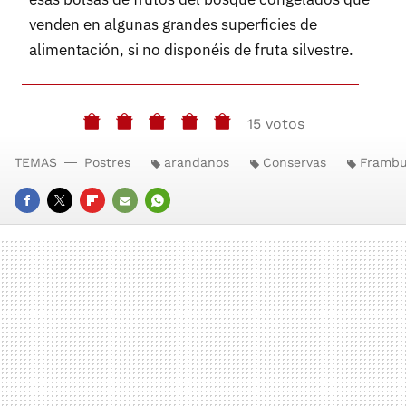
venden en algunas grandes superficies de
alimentación, si no disponéis de fruta silvestre.
15 votos
TEMAS
Postres
arandanos
Conservas
Frambu
FACEBOOK
TWITTER
FLIPBOARD
E-
WHATSAPP
MAIL