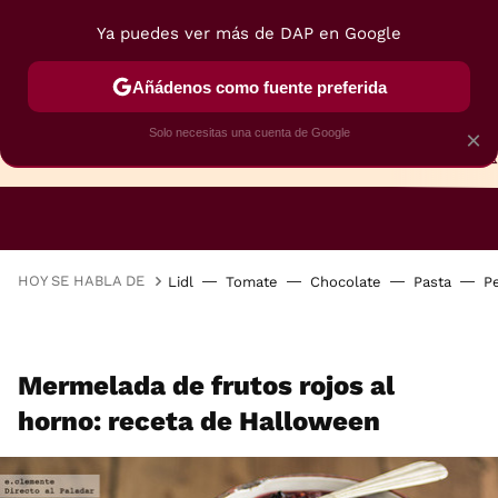
Ya puedes ver más de DAP en Google
Añádenos como fuente preferida
Solo necesitas una cuenta de Google
×
TARTAS
BIZCOCHOS
GALLETAS
HOY SE HABLA DE
Lidl
Tomate
Chocolate
Pasta
P
Mermelada de frutos rojos al
horno: receta de Halloween