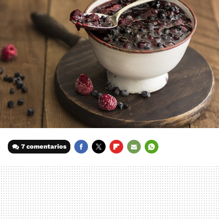
7 comentarios
FACEBOOK
TWITTER
FLIPBOARD
E-
WHATSAPP
MAIL