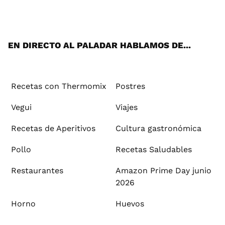
ats
tter
ebo
tub
agr
ere
boa
ok
mai
App
ok
e
am
st
rd
l
EN DIRECTO AL PALADAR HABLAMOS DE...
Recetas con Thermomix
Postres
Vegui
Viajes
Recetas de Aperitivos
Cultura gastronómica
Pollo
Recetas Saludables
Restaurantes
Amazon Prime Day junio
2026
Horno
Huevos