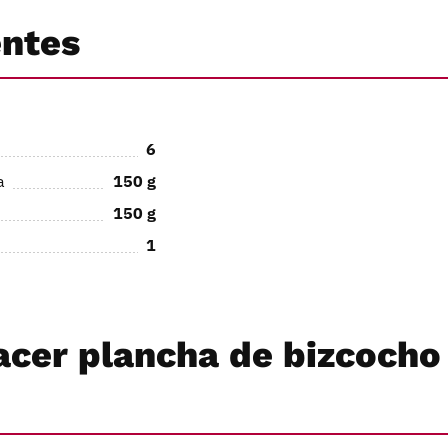
entes
6
a
150
g
150
g
1
cer plancha de bizcocho