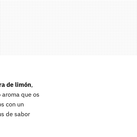
ra de limón
,
ro aroma que os
os con un
us de sabor