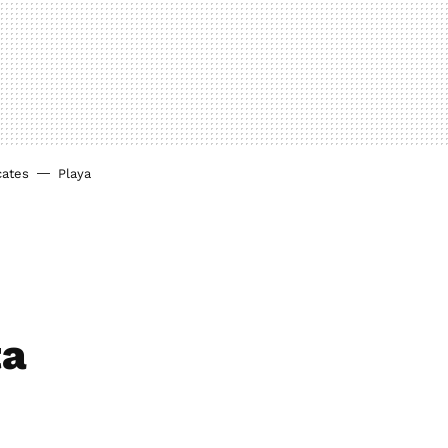
cates
Playa
ta