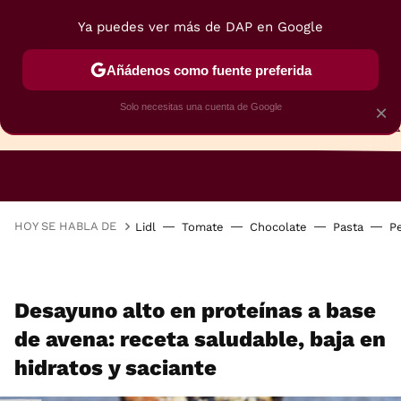
Ya puedes ver más de DAP en Google
Añádenos como fuente preferida
Solo necesitas una cuenta de Google
×
TARTAS
BIZCOCHOS
GALLETAS
HOY SE HABLA DE
Lidl
Tomate
Chocolate
Pasta
P
Desayuno alto en proteínas a base
de avena: receta saludable, baja en
hidratos y saciante