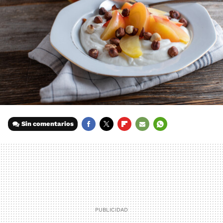
Sin comentarios
FACEBOOK
TWITTER
FLIPBOARD
E-
WHATSAPP
MAIL