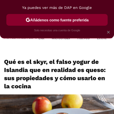
Ya puedes ver más de DAP en Google
MENÚ
NUEVO
Añádenos como fuente preferida
POSTRES
VIAJES
SELECCIÓN
VEGUI
Solo necesitas una cuenta de Google
×
HOY SE HABLA DE
Lidl
Microondas
Huevos
Leche
Qué es el skyr, el falso yogur de
Islandia que en realidad es queso:
sus propiedades y cómo usarlo en
la cocina