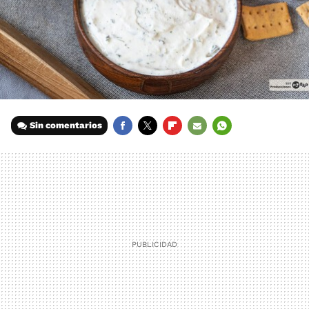
Sin comentarios
FACEBOOK
TWITTER
FLIPBOARD
E-
WHATSAPP
MAIL