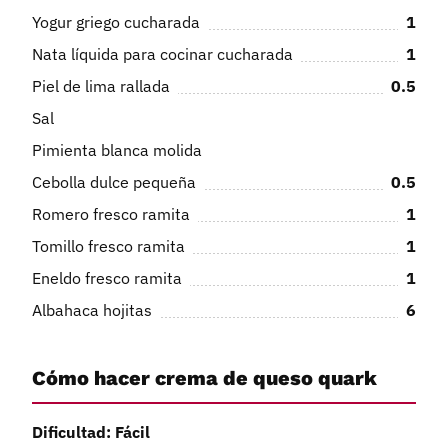
Yogur griego cucharada
1
Nata líquida para cocinar cucharada
1
Piel de lima rallada
0.5
Sal
Pimienta blanca molida
Cebolla dulce pequeña
0.5
Romero fresco ramita
1
Tomillo fresco ramita
1
Eneldo fresco ramita
1
Albahaca hojitas
6
Cómo hacer crema de queso quark
Dificultad: Fácil