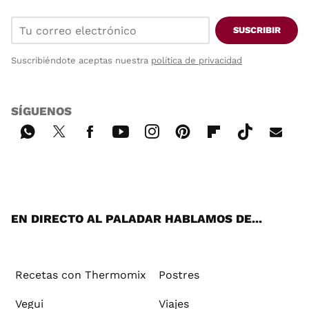
SUSCRIBIR
Suscribiéndote aceptas nuestra
política de privacidad
SÍGUENOS
Wh
Twi
Fac
You
Inst
Pint
Flip
Tikt
E-
ats
tter
ebo
tub
agr
ere
boa
ok
mai
App
ok
e
am
st
rd
l
EN DIRECTO AL PALADAR HABLAMOS DE...
Recetas con Thermomix
Postres
Vegui
Viajes