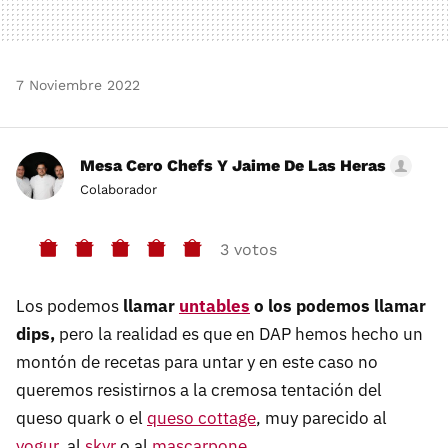
7 Noviembre 2022
Mesa Cero Chefs Y Jaime De Las Heras
Colaborador
3 votos
Los podemos
llamar
untables
o los podemos llamar
dips,
pero la realidad es que en DAP hemos hecho un
montón de recetas para untar y en este caso no
queremos resistirnos a la cremosa tentación del
queso quark o el
queso cottage
, muy parecido al
yogur
, al
skyr
o al
mascarpone
.