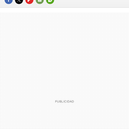
FACEBOOK
TWITTER
FLIPBOARD
E-
WHATSAPP
MAIL