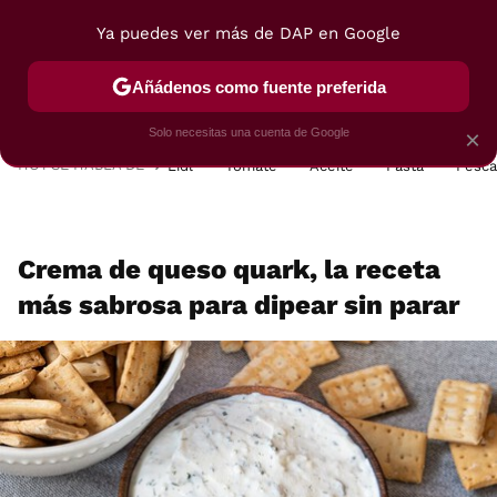
Ya puedes ver más de DAP en Google
MENÚ
NUEVO
Añádenos como fuente preferida
POSTRES
VIAJES
SELECCIÓN
VEGUI
Solo necesitas una cuenta de Google
×
HOY SE HABLA DE
Lidl
Tomate
Aceite
Pasta
Pesc
Crema de queso quark, la receta
más sabrosa para dipear sin parar