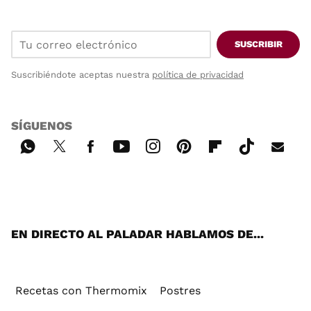
SUSCRIBIR
Suscribiéndote aceptas nuestra
política de privacidad
SÍGUENOS
Wh
Twi
Fac
You
Inst
Pint
Flip
Tikt
E-
ats
tter
ebo
tub
agr
ere
boa
ok
mai
App
ok
e
am
st
rd
l
EN DIRECTO AL PALADAR HABLAMOS DE...
Recetas con Thermomix
Postres