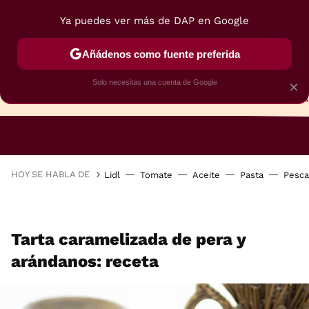
Ya puedes ver más de DAP en Google
Añádenos como fuente preferida
Solo necesitas una cuenta de Google
×
TARTAS
BIZCOCHOS
GALLETAS
HOY SE HABLA DE
Lidl
Tomate
Aceite
Pasta
Pesc
Tarta caramelizada de pera y
arándanos: receta