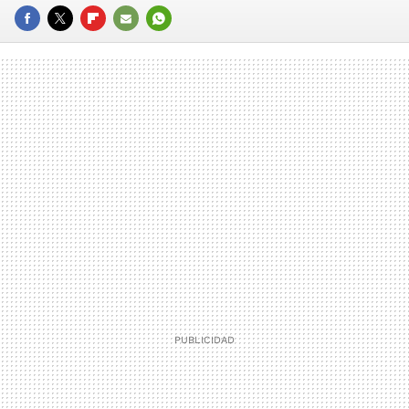
FACEBOOK
TWITTER
FLIPBOARD
E-
WHATSAPP
MAIL