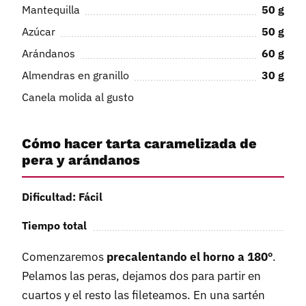
Mantequilla
50
g
Azúcar
50
g
Arándanos
60
g
Almendras en granillo
30
g
Canela molida al gusto
Cómo hacer tarta caramelizada de
pera y arándanos
Dificultad: Fácil
Tiempo total
Comenzaremos
precalentando el horno a 180º
.
Pelamos las peras, dejamos dos para partir en
cuartos y el resto las fileteamos. En una sartén