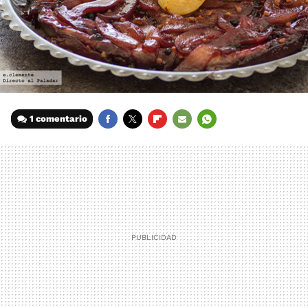
1 comentario
FACEBOOK
TWITTER
FLIPBOARD
E-
WHATSAPP
MAIL