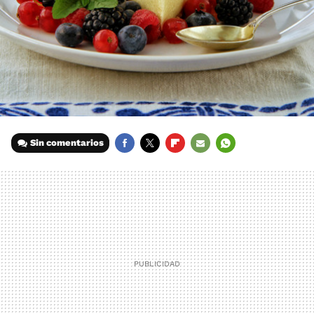
Sin comentarios
FACEBOOK
TWITTER
FLIPBOARD
E-
WHATSAPP
MAIL