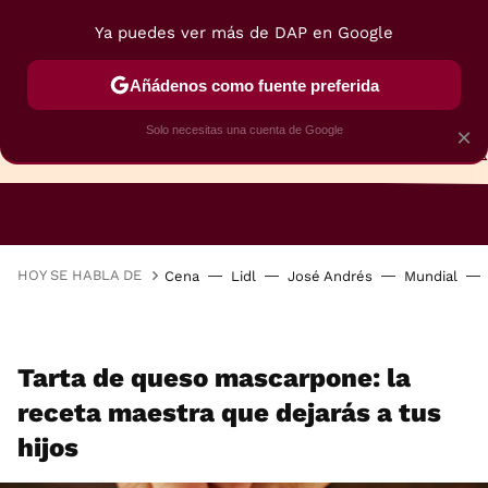
Ya puedes ver más de DAP en Google
Añádenos como fuente preferida
Solo necesitas una cuenta de Google
×
TARTAS
BIZCOCHOS
GALLETAS
HOY SE HABLA DE
Cena
Lidl
José Andrés
Mundial
Tarta de queso mascarpone: la
receta maestra que dejarás a tus
hijos