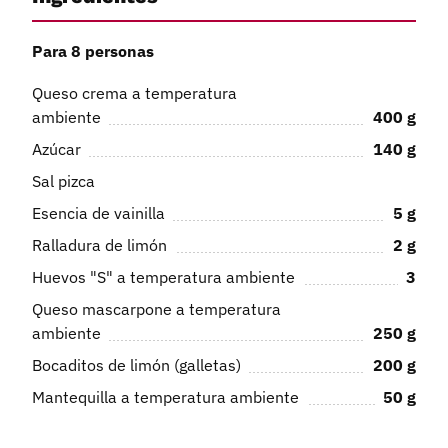
Para 8 personas
Queso crema a temperatura
ambiente
400
g
Azúcar
140
g
Sal pizca
Esencia de vainilla
5
g
Ralladura de limón
2
g
Huevos "S" a temperatura ambiente
3
Queso mascarpone a temperatura
ambiente
250
g
Bocaditos de limón (galletas)
200
g
Mantequilla a temperatura ambiente
50
g