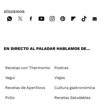
SÍGUENOS
Wh
Twi
Fac
You
Inst
Pint
Flip
Tikt
E-
ats
tter
ebo
tub
agr
ere
boa
ok
mai
App
ok
e
am
st
rd
l
EN DIRECTO AL PALADAR HABLAMOS DE...
Recetas con Thermomix
Postres
Vegui
Viajes
Recetas de Aperitivos
Cultura gastronómica
Pollo
Recetas Saludables