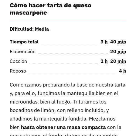
Cómo hacer tarta de queso
mascarpone
Dificultad: Media
Tiempo total
5
h
40
min
Elaboración
20
min
Cocción
1
h
20
min
Reposo
4
h
Comenzamos preparando la base de nuestra tarta
y, para ello, fundimos la mantequilla bien en el
microondas, bien al fuego. Trituramos los
bocaditos de limón, con relleno incluido, y
añadimos la mantequilla fundida. Mezclamos
bien
hasta obtener una masa compacta
con la
que cubrimos el fondo y laterales de un molde