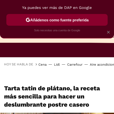
Ya puedes ver más de DAP en Google
Añádenos como fuente preferida
Solo necesitas una cuenta de Google
×
TARTAS
BIZCOCHOS
GALLETAS
HOY SE HABLA DE
Cena
Lidl
Carrefour
Aire acondicio
Tarta tatin de plátano, la receta
más sencilla para hacer un
deslumbrante postre casero