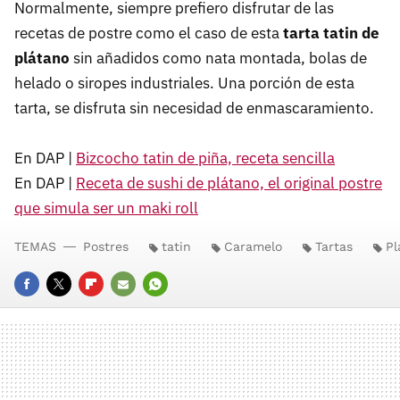
Normalmente, siempre prefiero disfrutar de las
recetas de postre como el caso de esta
tarta tatin de
plátano
sin añadidos como nata montada, bolas de
helado o siropes industriales. Una porción de esta
tarta, se disfruta sin necesidad de enmascaramiento.
En DAP |
Bizcocho tatin de piña, receta sencilla
En DAP |
Receta de sushi de plátano, el original postre
que simula ser un maki roll
TEMAS
Postres
tatin
Caramelo
Tartas
Pl
FACEBOOK
TWITTER
FLIPBOARD
E-
WHATSAPP
MAIL