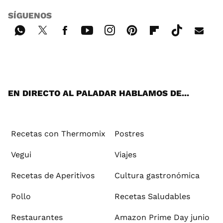
SÍGUENOS
Wh
Twi
Fac
You
Inst
Pint
Flip
Tikt
E-
ats
tter
ebo
tub
agr
ere
boa
ok
mai
App
ok
e
am
st
rd
l
EN DIRECTO AL PALADAR HABLAMOS DE...
Recetas con Thermomix
Postres
Vegui
Viajes
Recetas de Aperitivos
Cultura gastronómica
Pollo
Recetas Saludables
Restaurantes
Amazon Prime Day junio