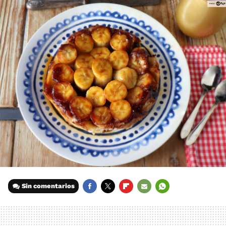
Sin comentarios
FACEBOOK
TWITTER
FLIPBOARD
E-
WHATSAPP
MAIL