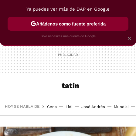
Ya puedes ver más de DAP en Google
MENÚ
NUEVO
Añádenos como fuente preferida
POSTRES
VIAJES
SELECCIÓN
VEGUI
Solo necesitas una cuenta de Google
×
tatin
HOY SE HABLA DE
Cena
Lidl
José Andrés
Mundial