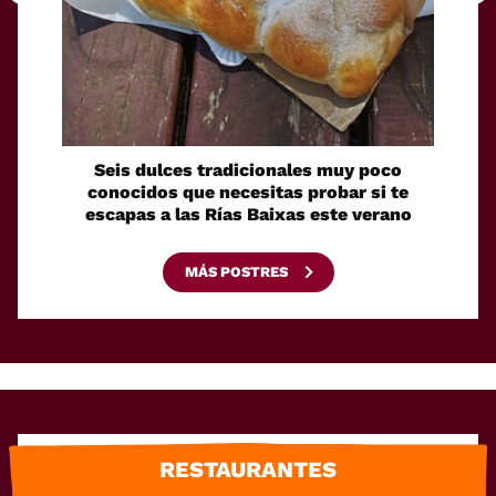
Seis dulces tradicionales muy poco
Cóm
conocidos que necesitas probar si te
fácilm
escapas a las Rías Baixas este verano
MÁS POSTRES
RESTAURANTES