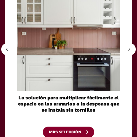
La solución para multiplicar fácilmente el
Zara H
espacio en los armarios o la despensa que
en nu
se instala sin tornillos
pe
MÁS SELECCIÓN