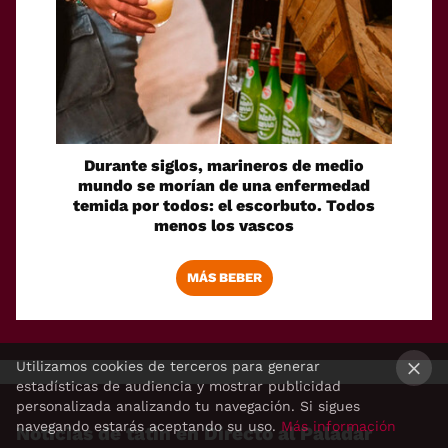
Durante siglos, marineros de medio
mundo se morían de una enfermedad
temida por todos: el escorbuto. Todos
menos los vascos
MÁS BEBER
Utilizamos cookies de terceros para generar
estadísticas de audiencia y mostrar publicidad
×
personalizada analizando tu navegación. Si sigues
navegando estarás aceptando su uso.
Más información
Noticias de tatin en Directo al Paladar