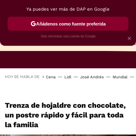
Ya puedes ver más de DAP en Google
Añádenos como fuente preferida
Solo necesitas una cuenta de Google
×
TARTAS
BIZCOCHOS
GALLETAS
HOY SE HABLA DE
Cena
Lidl
José Andrés
Mundial
Trenza de hojaldre con chocolate,
un postre rápido y fácil para toda
la familia