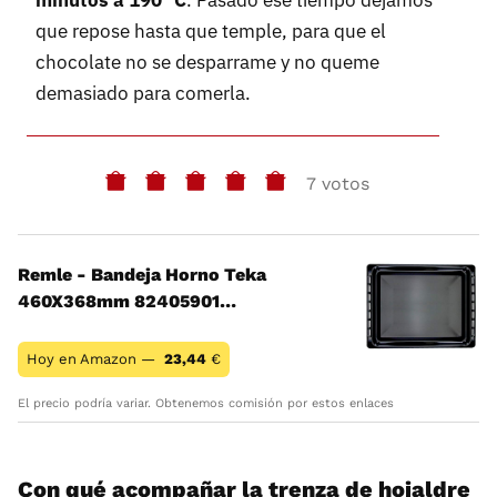
minutos a 190 ºC
. Pasado ese tiempo dejamos
que repose hasta que temple, para que el
chocolate no se desparrame y no queme
demasiado para comerla.
7 votos
Remle - Bandeja Horno Teka
460X368mm 82405901…
Hoy en Amazon —
23,44
€
El precio podría variar. Obtenemos comisión por estos enlaces
Con qué acompañar la trenza de hojaldre