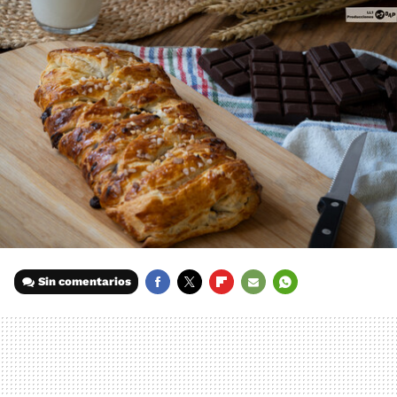
Sin comentarios
FACEBOOK
TWITTER
FLIPBOARD
E-
WHATSAPP
MAIL