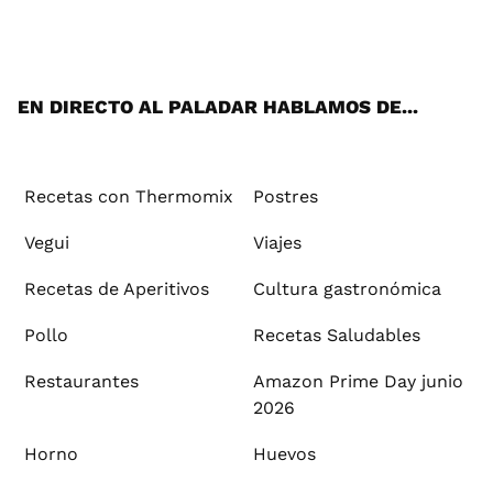
ats
tter
ebo
tub
agr
ere
boa
ok
mai
App
ok
e
am
st
rd
l
EN DIRECTO AL PALADAR HABLAMOS DE...
Recetas con Thermomix
Postres
Vegui
Viajes
Recetas de Aperitivos
Cultura gastronómica
Pollo
Recetas Saludables
Restaurantes
Amazon Prime Day junio
2026
Horno
Huevos