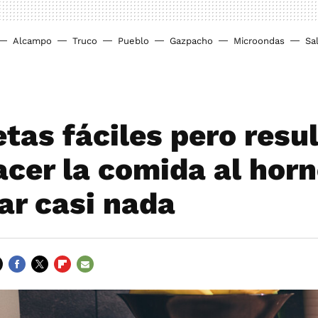
Alcampo
Truco
Pueblo
Gazpacho
Microondas
Sa
etas fáciles pero resu
acer la comida al horn
r casi nada
FACEBOOK
TWITTER
FLIPBOARD
E-
MAIL