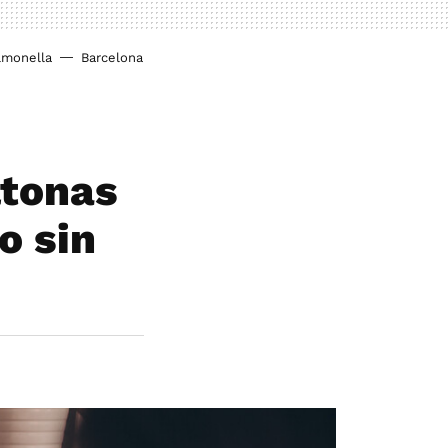
lmonella
Barcelona
ltonas
o sin