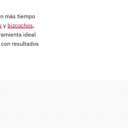
on más tiempo
s
y
bizcochos
,
ramienta ideal
 con resultados