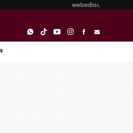
I
WHATSAPP
TIKTOK
YOUTUBE
INSTAGRAM
FACEBOOK
E-
MAIL