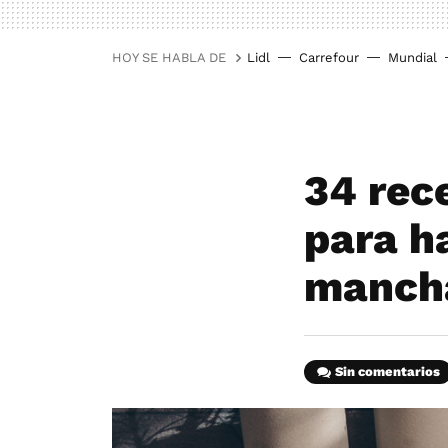
HOY SE HABLA DE
Lidl
Carrefour
Mundial
34 rec
para h
mancha
Sin comentarios