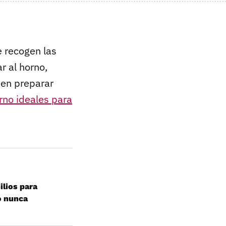
e recogen las
r al horno,
den preparar
rno ideales para
ilios para
o nunca