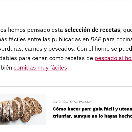
imos hemos pensado esta
selección de recetas
, qu
ás fáciles entre las publicadas en
DAP
para cocina
 verduras, carnes y pescados. Con el horno se pue
dables para cenar, como recetas de
pescado al ho
mbién
comidas muy fáciles
.
EN DIRECTO AL PALADAR
Cómo hacer pan: guía fácil y utens
triunfar, aunque no lo hayas hech