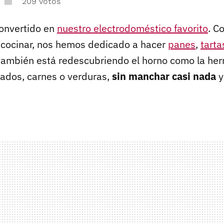
209 votos
convertido en
nuestro electrodoméstico favorito
. C
 cocinar, nos hemos dedicado a hacer
panes
,
tarta
también está redescubriendo el horno como la her
ados, carnes o verduras,
sin manchar casi nada
y