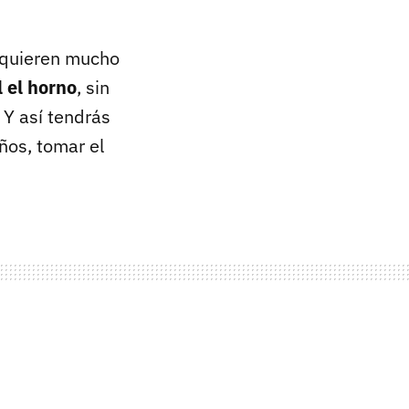
equieren mucho
l el horno
, sin
 Y así tendrás
iños, tomar el