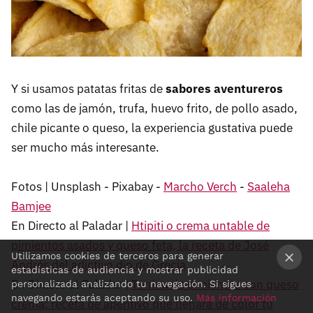
Y si usamos patatas fritas de
sabores aventureros
como las de jamón, trufa, huevo frito, de pollo asado,
chile picante o queso, la experiencia gustativa puede
ser mucho más interesante.
Fotos | Unsplash - Pixabay -
Marcho Verch
-
Saaleha
Bamjee
En Directo al Paladar |
Htipiti o crema untable de
pimientos asados y queso feta, la receta de José
Utilizamos cookies de terceros para generar
Andrés del adictivo dip de Grecia
estadísticas de audiencia y mostrar publicidad
En Directo al Paladar |
Terrina de pimientos con queso
×
personalizada analizando tu navegación. Si sigues
navegando estarás aceptando su uso.
Más información
crema: receta de aperitivo que llenará de color tu