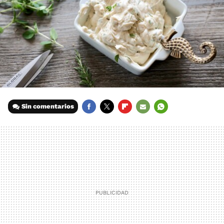
Sin comentarios
FACEBOOK
TWITTER
FLIPBOARD
E-
WHATSAPP
MAIL