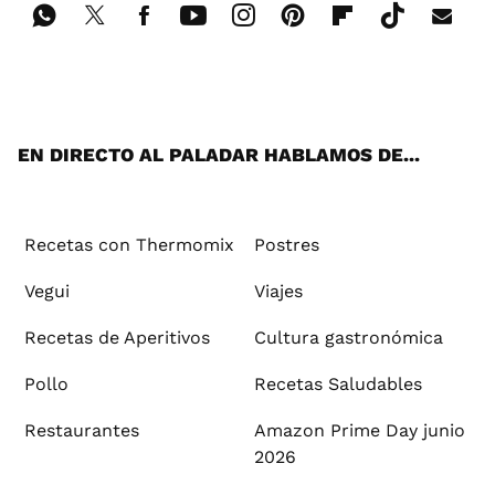
Wh
Twi
Fac
You
Inst
Pint
Flip
Tikt
E-
ats
tter
ebo
tub
agr
ere
boa
ok
mai
App
ok
e
am
st
rd
l
EN DIRECTO AL PALADAR HABLAMOS DE...
Recetas con Thermomix
Postres
Vegui
Viajes
Recetas de Aperitivos
Cultura gastronómica
Pollo
Recetas Saludables
Restaurantes
Amazon Prime Day junio
2026