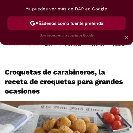
Ya puedes ver más de DAP en Google
MENÚ
NUEVO
Añádenos como fuente preferida
POSTRES
VIAJES
SELECCIÓN
VEGUI
Solo necesitas una cuenta de Google
×
HOY SE HABLA DE
Lidl
Microondas
Huevos
Aceite
Croquetas de carabineros, la
receta de croquetas para grandes
ocasiones