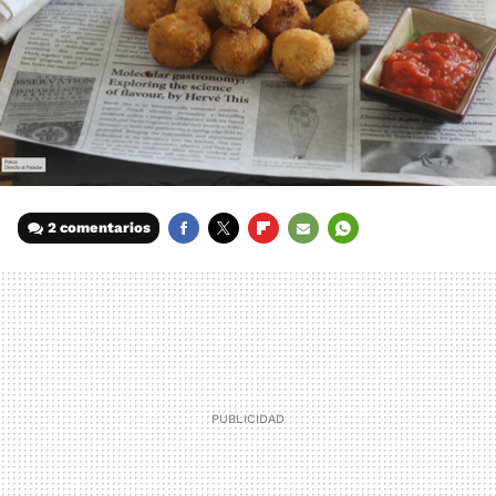
2 comentarios
FACEBOOK
TWITTER
FLIPBOARD
E-
WHATSAPP
MAIL