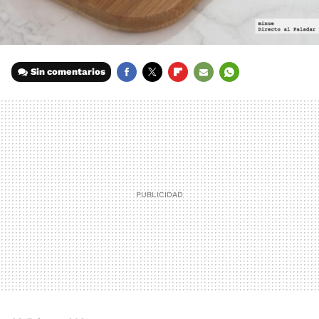
Sin comentarios
FACEBOOK
TWITTER
FLIPBOARD
E-
WHATSAPP
MAIL