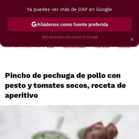
Ya puedes ver más de DAP en Google
MENÚ
NUEVO
Añádenos como fuente preferida
POSTRES
VIAJES
SELECCIÓN
VEGUI
Solo necesitas una cuenta de Google
×
HOY SE HABLA DE
Lidl
Microondas
Huevos
Aceite
Pincho de pechuga de pollo con
pesto y tomates secos, receta de
aperitivo