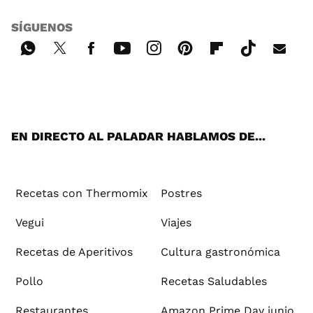
SÍGUENOS
Wh
Twi
Fac
You
Inst
Pint
Flip
Tikt
E-
ats
tter
ebo
tub
agr
ere
boa
ok
mai
App
ok
e
am
st
rd
l
EN DIRECTO AL PALADAR HABLAMOS DE...
Recetas con Thermomix
Postres
Vegui
Viajes
Recetas de Aperitivos
Cultura gastronómica
Pollo
Recetas Saludables
Restaurantes
Amazon Prime Day junio