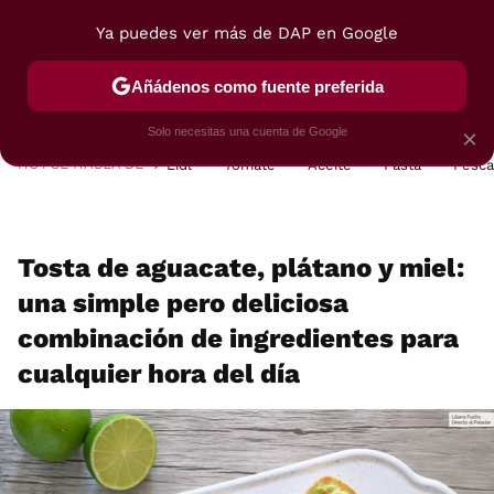
Ya puedes ver más de DAP en Google
MENÚ
NUEVO
Añádenos como fuente preferida
POSTRES
VIAJES
SELECCIÓN
VEGUI
Solo necesitas una cuenta de Google
×
HOY SE HABLA DE
Lidl
Tomate
Aceite
Pasta
Pesc
Tosta de aguacate, plátano y miel:
una simple pero deliciosa
combinación de ingredientes para
cualquier hora del día