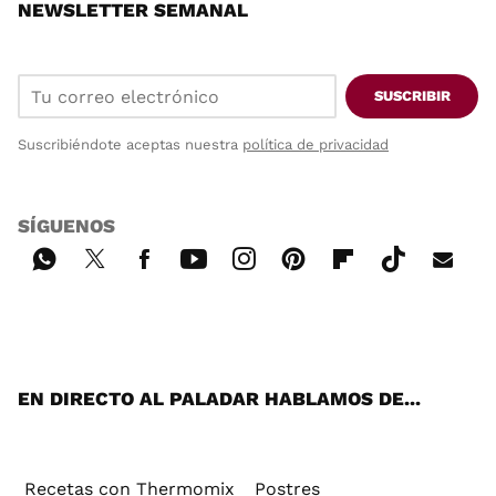
NEWSLETTER SEMANAL
SUSCRIBIR
Suscribiéndote aceptas nuestra
política de privacidad
SÍGUENOS
Wh
Twi
Fac
You
Inst
Pint
Flip
Tikt
E-
ats
tter
ebo
tub
agr
ere
boa
ok
mai
App
ok
e
am
st
rd
l
EN DIRECTO AL PALADAR HABLAMOS DE...
Recetas con Thermomix
Postres