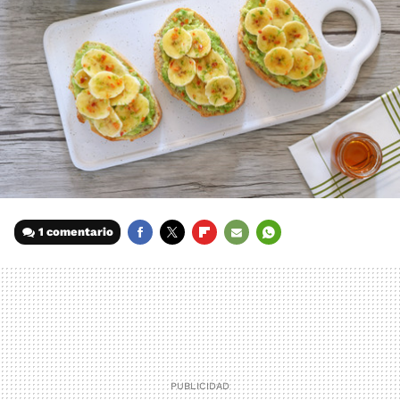
1 comentario
FACEBOOK
TWITTER
FLIPBOARD
E-
WHATSAPP
MAIL