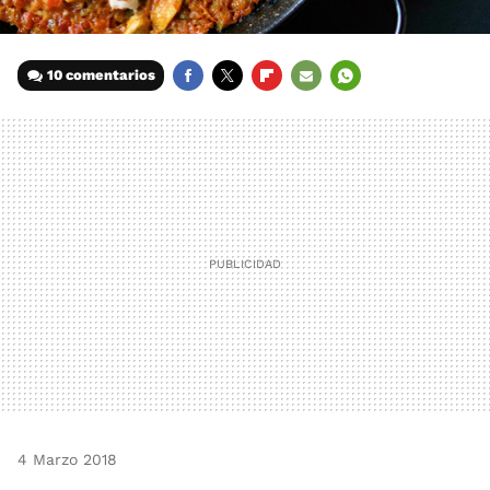
10 comentarios
FACEBOOK
TWITTER
FLIPBOARD
E-
WHATSAPP
MAIL
4 Marzo 2018