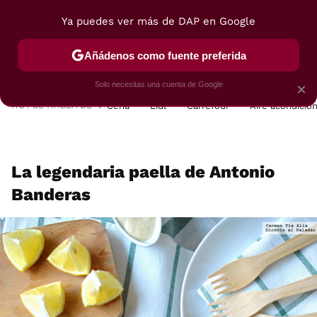
Ya puedes ver más de DAP en Google
MENÚ
NUEVO
Añádenos como fuente preferida
POSTRES
VIAJES
SELECCIÓN
VEGUI
Solo necesitas una cuenta de Google
×
HOY SE HABLA DE
Cena
Lidl
Carrefour
Aire acondicio
La legendaria paella de Antonio
Banderas