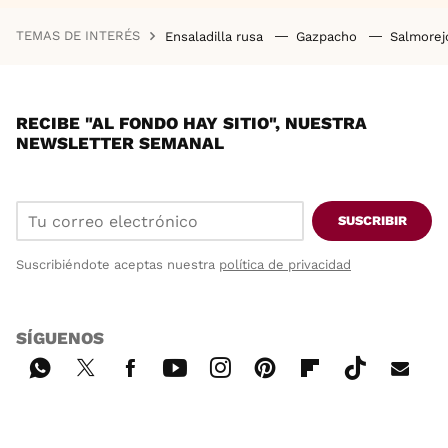
TEMAS DE INTERÉS
Ensaladilla rusa
Gazpacho
Salmore
RECIBE "AL FONDO HAY SITIO", NUESTRA
NEWSLETTER SEMANAL
SUSCRIBIR
Suscribiéndote aceptas nuestra
política de privacidad
SÍGUENOS
Wh
Twi
Fac
You
Inst
Pint
Flip
Tikt
E-
ats
tter
ebo
tub
agr
ere
boa
ok
mai