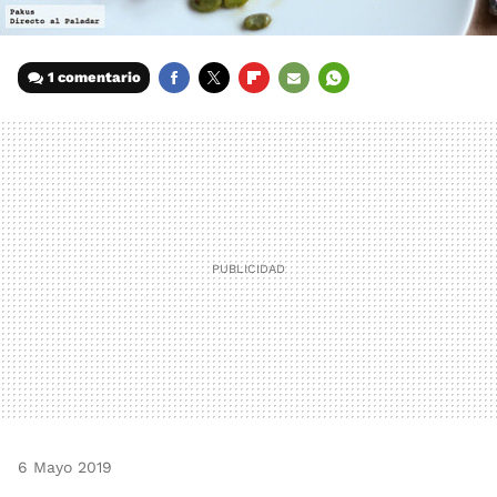
1 comentario
FACEBOOK
TWITTER
FLIPBOARD
E-
WHATSAPP
MAIL
6 Mayo 2019