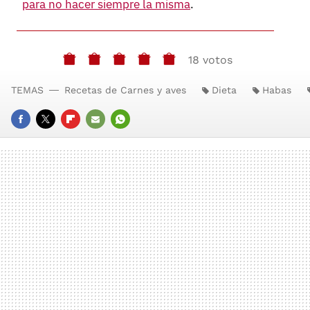
para no hacer siempre la misma
.
18 votos
TEMAS
Recetas de Carnes y aves
Dieta
Habas
FACEBOOK
TWITTER
FLIPBOARD
E-
WHATSAPP
MAIL