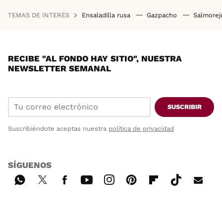
TEMAS DE INTERÉS
Ensaladilla rusa
Gazpacho
Salmore
RECIBE "AL FONDO HAY SITIO", NUESTRA
NEWSLETTER SEMANAL
SUSCRIBIR
Suscribiéndote aceptas nuestra
política de privacidad
SÍGUENOS
Wh
Twi
Fac
You
Inst
Pint
Flip
Tikt
E-
ats
tter
ebo
tub
agr
ere
boa
ok
mai