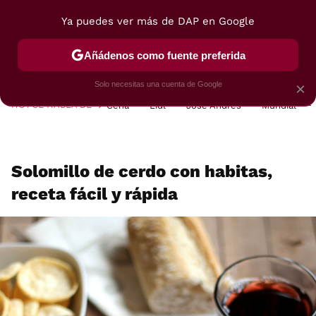
Ya puedes ver más de DAP en Google
MENÚ
NUEVO
Añádenos como fuente preferida
POSTRES
VIAJES
SELECCIÓN
VEGUI
Solo necesitas una cuenta de Google
×
HOY SE HABLA DE
Cena
Lidl
José Andrés
Mundial
Solomillo de cerdo con habitas,
receta fácil y rápida