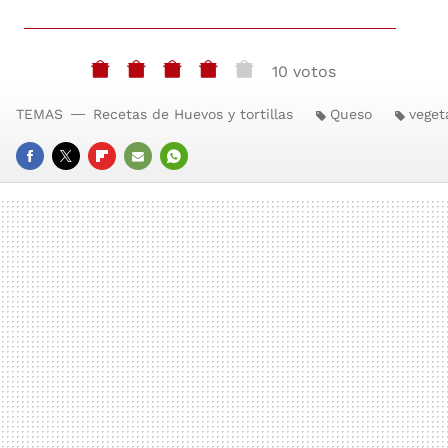
10 votos
TEMAS
Recetas de Huevos y tortillas
Queso
veget
FACEBOOK
TWITTER
FLIPBOARD
E-
WHATSAPP
MAIL