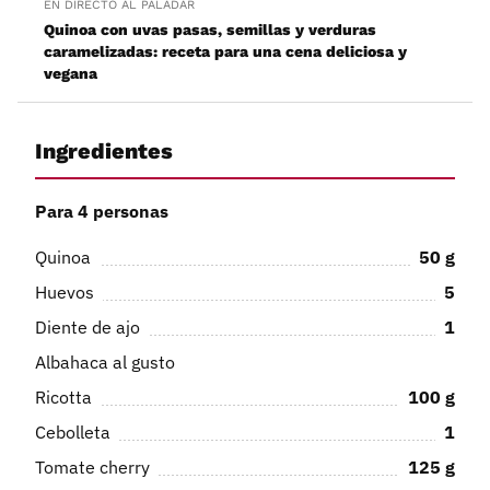
EN DIRECTO AL PALADAR
Quinoa con uvas pasas, semillas y verduras
caramelizadas: receta para una cena deliciosa y
vegana
Ingredientes
Para 4 personas
Quinoa
50
g
Huevos
5
Diente de ajo
1
Albahaca al gusto
Ricotta
100
g
Cebolleta
1
Tomate cherry
125
g