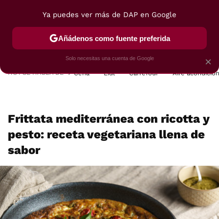
Ya puedes ver más de DAP en Google
MENÚ
NUEVO
Añádenos como fuente preferida
POSTRES
VIAJES
SELECCIÓN
VEGUI
Solo necesitas una cuenta de Google
×
HOY SE HABLA DE
Cena
Lidl
Carrefour
Aire acondicio
Frittata mediterránea con ricotta y
pesto: receta vegetariana llena de
sabor