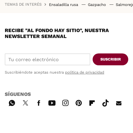
TEMAS DE INTERÉS
Ensaladilla rusa
Gazpacho
Salmore
RECIBE "AL FONDO HAY SITIO", NUESTRA
NEWSLETTER SEMANAL
SUSCRIBIR
Suscribiéndote aceptas nuestra
política de privacidad
SÍGUENOS
Wh
Twi
Fac
You
Inst
Pint
Flip
Tikt
E-
ats
tter
ebo
tub
agr
ere
boa
ok
mai
App
ok
e
am
st
rd
l