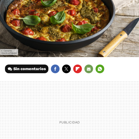
Sin comentarios
FACEBOOK
TWITTER
FLIPBOARD
E-
WHATSAPP
MAIL