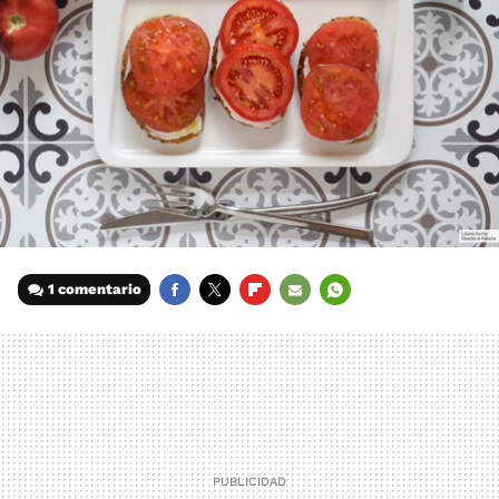
1 comentario
FACEBOOK
TWITTER
FLIPBOARD
E-
WHATSAPP
MAIL