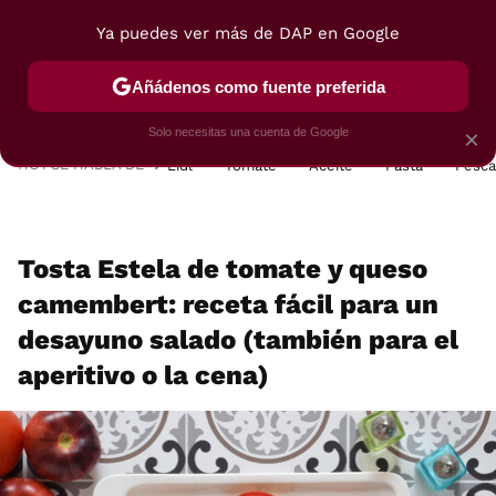
Ya puedes ver más de DAP en Google
MENÚ
NUEVO
Añádenos como fuente preferida
POSTRES
VIAJES
SELECCIÓN
VEGUI
Solo necesitas una cuenta de Google
×
HOY SE HABLA DE
Lidl
Tomate
Aceite
Pasta
Pesc
Tosta Estela de tomate y queso
camembert: receta fácil para un
desayuno salado (también para el
aperitivo o la cena)