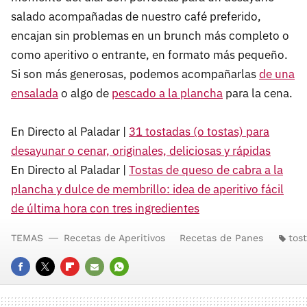
salado acompañadas de nuestro café preferido,
encajan sin problemas en un brunch más completo o
como aperitivo o entrante, en formato más pequeño.
Si son más generosas, podemos acompañarlas
de una
ensalada
o algo de
pescado a la plancha
para la cena.
En Directo al Paladar |
31 tostadas (o tostas) para
desayunar o cenar, originales, deliciosas y rápidas
En Directo al Paladar |
Tostas de queso de cabra a la
plancha y dulce de membrillo: idea de aperitivo fácil
de última hora con tres ingredientes
TEMAS
Recetas de Aperitivos
Recetas de Panes
tos
FACEBOOK
TWITTER
FLIPBOARD
E-
WHATSAPP
MAIL