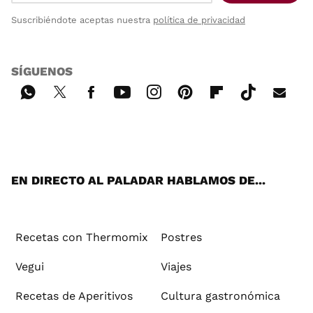
Suscribiéndote aceptas nuestra
política de privacidad
SÍGUENOS
Wh
Twi
Fac
You
Inst
Pint
Flip
Tikt
E-
ats
tter
ebo
tub
agr
ere
boa
ok
mai
App
ok
e
am
st
rd
l
EN DIRECTO AL PALADAR HABLAMOS DE...
Recetas con Thermomix
Postres
Vegui
Viajes
Recetas de Aperitivos
Cultura gastronómica