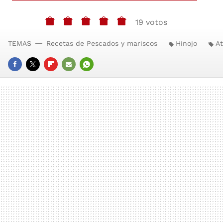
19 votos
TEMAS
Recetas de Pescados y mariscos
Hinojo
A
FACEBOOK
TWITTER
FLIPBOARD
E-
WHATSAPP
MAIL