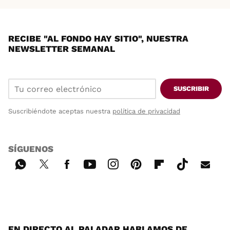
RECIBE "AL FONDO HAY SITIO", NUESTRA
NEWSLETTER SEMANAL
SUSCRIBIR
Suscribiéndote aceptas nuestra
política de privacidad
SÍGUENOS
Wh
Twi
Fac
You
Inst
Pint
Flip
Tikt
E-
ats
tter
ebo
tub
agr
ere
boa
ok
mai
App
ok
e
am
st
rd
l
EN DIRECTO AL PALADAR HABLAMOS DE...