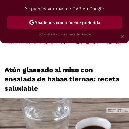
Ya puedes ver más de DAP en Google
MENÚ
NUEVO
Añádenos como fuente preferida
POSTRES
VIAJES
SELECCIÓN
VEGUI
Solo necesitas una cuenta de Google
×
HOY SE HABLA DE
Cena
Lidl
José Andrés
Mundial
Atún glaseado al miso con
ensalada de habas tiernas: receta
saludable