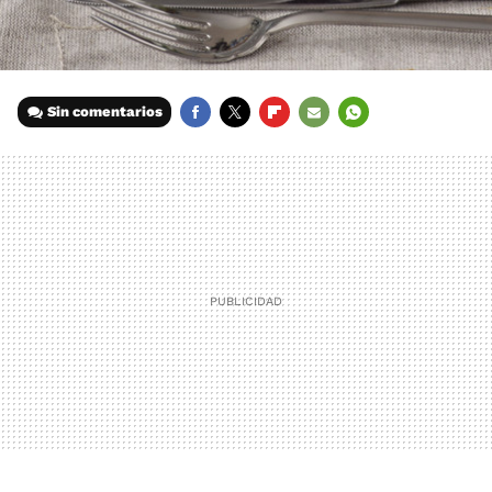
Sin comentarios
FACEBOOK
TWITTER
FLIPBOARD
E-
WHATSAPP
MAIL