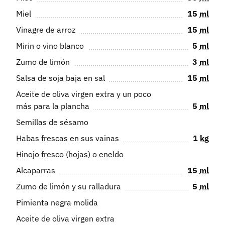
Miel
15
ml
Vinagre de arroz
15
ml
Mirin o vino blanco
5
ml
Zumo de limón
3
ml
Salsa de soja baja en sal
15
ml
Aceite de oliva virgen extra y un poco
más para la plancha
5
ml
Semillas de sésamo
Habas frescas en sus vainas
1
kg
Hinojo fresco (hojas) o eneldo
Alcaparras
15
ml
Zumo de limón y su ralladura
5
ml
Pimienta negra molida
Aceite de oliva virgen extra