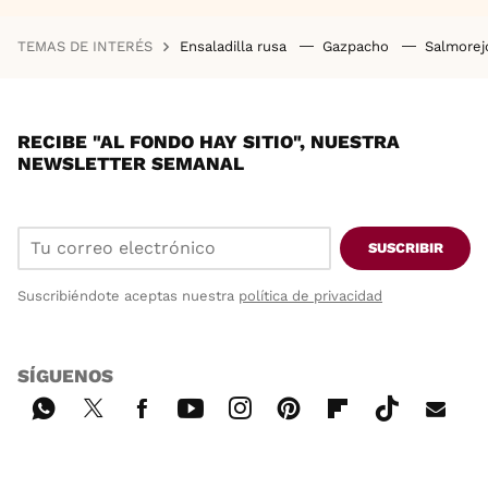
TEMAS DE INTERÉS
Ensaladilla rusa
Gazpacho
Salmore
RECIBE "AL FONDO HAY SITIO", NUESTRA
NEWSLETTER SEMANAL
SUSCRIBIR
Suscribiéndote aceptas nuestra
política de privacidad
SÍGUENOS
Wh
Twi
Fac
You
Inst
Pint
Flip
Tikt
E-
ats
tter
ebo
tub
agr
ere
boa
ok
mai