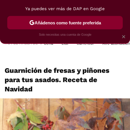
Ya puedes ver más de DAP en Google
MENÚ
NUEVO
Añádenos como fuente preferida
POSTRES
VIAJES
SELECCIÓN
VEGUI
Solo necesitas una cuenta de Google
×
HOY SE HABLA DE
Cena
Lidl
Carrefour
Aire acondicio
Guarnición de fresas y piñones
para tus asados. Receta de
Navidad