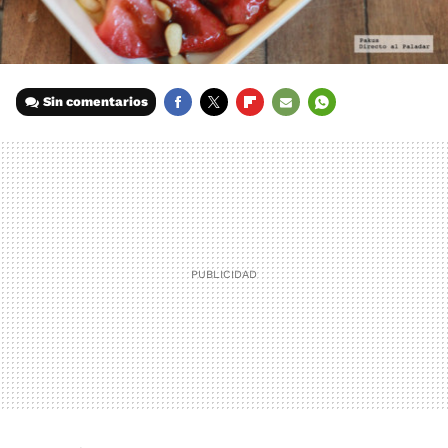
Sin comentarios
FACEBOOK
TWITTER
FLIPBOARD
E-
WHATSAPP
MAIL