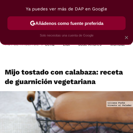
Ya puedes ver más de DAP en Google
MENÚ
NUEVO
Añádenos como fuente preferida
POSTRES
VIAJES
SELECCIÓN
VEGUI
Solo necesitas una cuenta de Google
×
HOY SE HABLA DE
Cena
Lidl
José Andrés
Mundial
Mijo tostado con calabaza: receta
de guarnición vegetariana