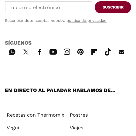
SUSCRIBIR
Suscribiéndote aceptas nuestra
política de privacidad
SÍGUENOS
Wh
Twi
Fac
You
Inst
Pint
Flip
Tikt
E-
ats
tter
ebo
tub
agr
ere
boa
ok
mai
App
ok
e
am
st
rd
l
EN DIRECTO AL PALADAR HABLAMOS DE...
Recetas con Thermomix
Postres
Vegui
Viajes