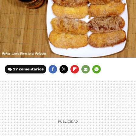
27 comentarios
FACEBOOK
TWITTER
FLIPBOARD
E-
WHATSAPP
MAIL