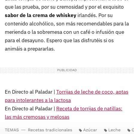
que las prueba, por su cremosidad y por el exquisito
sabor de la crema de whiskey
irlandés. Por su
contenido alcohólico, son más recomendables para la
merienda o la sobremesa con un café o infusión que
para el desayuno. Espero que las disfrutéis si os
animáis a prepararlas.
En Directo al Paladar |
Torrijas de leche de coco, aptas
para intolerantes a la lactosa
En Directo al Paladar |
Receta de torrijas de natillas:
las más cremosas y melosas
TEMAS
Recetas tradicionales
Azúcar
Leche
C