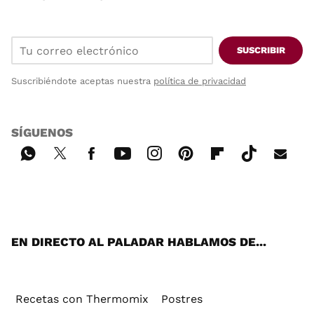
SUSCRIBIR
Suscribiéndote aceptas nuestra
política de privacidad
SÍGUENOS
Wh
Twi
Fac
You
Inst
Pint
Flip
Tikt
E-
ats
tter
ebo
tub
agr
ere
boa
ok
mai
App
ok
e
am
st
rd
l
EN DIRECTO AL PALADAR HABLAMOS DE...
Recetas con Thermomix
Postres