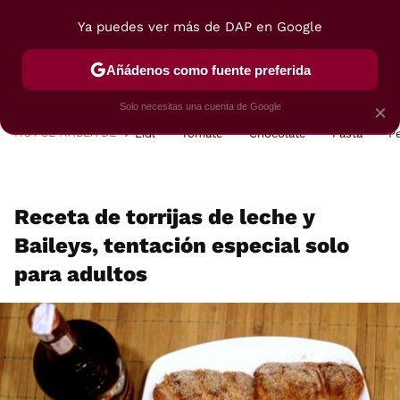
Ya puedes ver más de DAP en Google
MENÚ
NUEVO
Añádenos como fuente preferida
POSTRES
VIAJES
SELECCIÓN
VEGUI
Solo necesitas una cuenta de Google
×
HOY SE HABLA DE
Lidl
Tomate
Chocolate
Pasta
P
Receta de torrijas de leche y
Baileys, tentación especial solo
para adultos