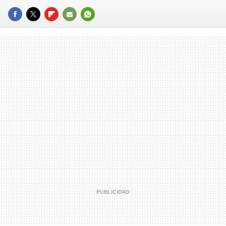
FACEBOOK
TWITTER
FLIPBOARD
E-
WHATSAPP
MAIL