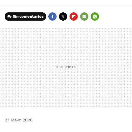
Sin comentarios
FACEBOOK
TWITTER
FLIPBOARD
E-
WHATSAPP
MAIL
27 Mayo 2026