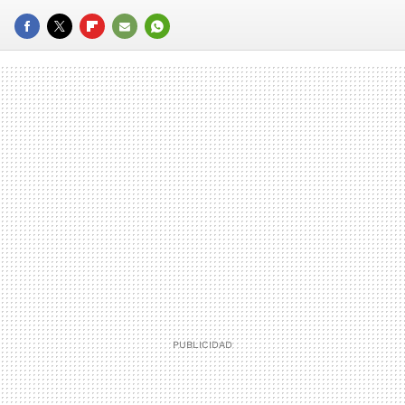
FACEBOOK
TWITTER
FLIPBOARD
E-
WHATSAPP
MAIL