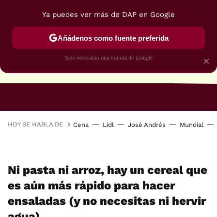
Ya puedes ver más de DAP en Google
Añádenos como fuente preferida
Solo necesitas una cuenta de Google
×
RECETAS VEGANAS
RECETAS VEGETARIANAS
HOY SE HABLA DE
Cena
Lidl
José Andrés
Mundial
Ni pasta ni arroz, hay un cereal que
es aún más rápido para hacer
ensaladas (y no necesitas ni hervir
agua)