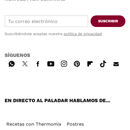
SUSCRIBIR
Suscribiéndote aceptas nuestra
política de privacidad
SÍGUENOS
Wh
Twi
Fac
You
Inst
Pint
Flip
Tikt
E-
ats
tter
ebo
tub
agr
ere
boa
ok
mai
App
ok
e
am
st
rd
l
EN DIRECTO AL PALADAR HABLAMOS DE...
Recetas con Thermomix
Postres