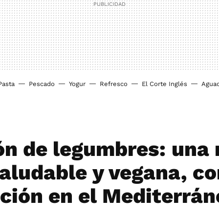
Pasta
Pescado
Yogur
Refresco
El Corte Inglés
Agua
ón de legumbres: una 
saludable y vegana, c
ación en el Mediterrán