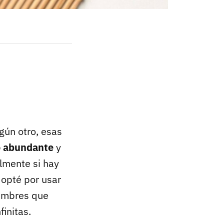
gún otro, esas
o abundante
y
lmente si hay
 opté por usar
gumbres que
initas.