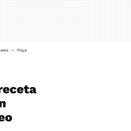
cates
Playa
receta
on
eo