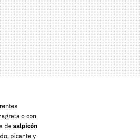
erentes
nagreta o con
ta de
salpicón
do, picante y