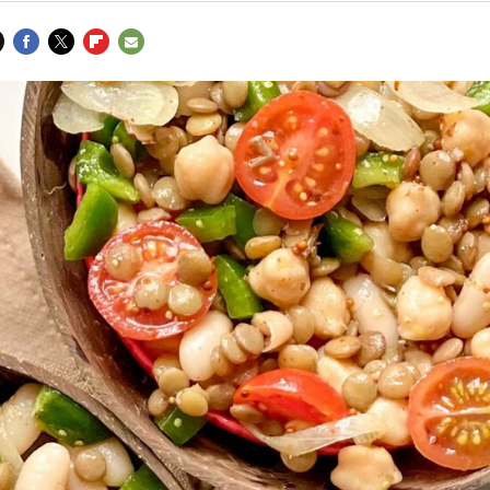
FACEBOOK
TWITTER
FLIPBOARD
E-
MAIL