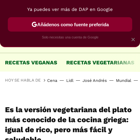
Ya puedes ver más de DAP en Google
MENÚ
NUEVO
Añádenos como fuente preferida
Solo necesitas una cuenta de Google
×
RECETAS VEGANAS
RECETAS VEGETARIANAS
HOY SE HABLA DE
Cena
Lidl
José Andrés
Mundial
Es la versión vegetariana del plato
más conocido de la cocina griega:
igual de rico, pero más fácil y
saludable