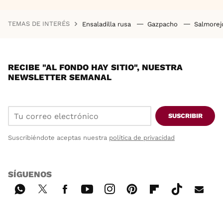
TEMAS DE INTERÉS
Ensaladilla rusa
Gazpacho
Salmore
RECIBE "AL FONDO HAY SITIO", NUESTRA
NEWSLETTER SEMANAL
SUSCRIBIR
Suscribiéndote aceptas nuestra
política de privacidad
SÍGUENOS
Wh
Twi
Fac
You
Inst
Pint
Flip
Tikt
E-
ats
tter
ebo
tub
agr
ere
boa
ok
mai