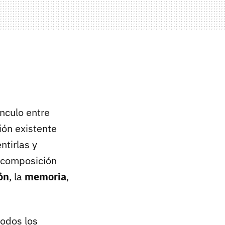
nculo entre
ción existente
tirlas y
u composición
ón
, la
memoria
,
odos los