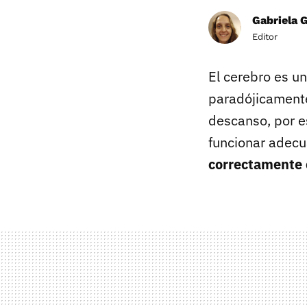
Gabriela 
Editor
El cerebro es u
paradójicamente
descanso, por e
funcionar adec
correctamente 