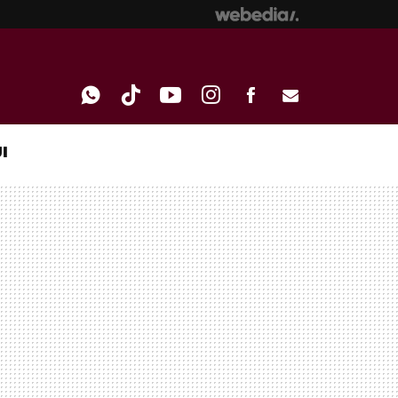
I
WHATSAPP
TIKTOK
YOUTUBE
INSTAGRAM
FACEBOOK
E-
MAIL