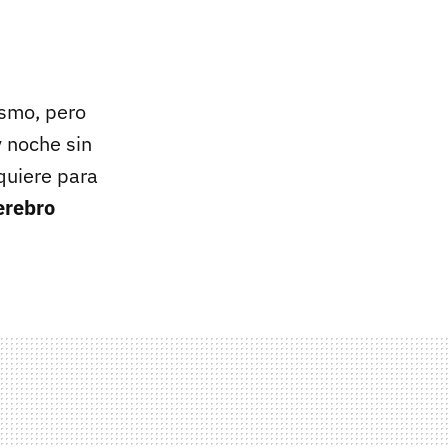
ismo, pero
y noche sin
quiere para
erebro