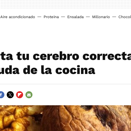
Aire acondicionado
Proteína
Ensalada
Millonario
Chocol
ta tu cerebro correc
uda de la cocina
ACEBOOK
TWITTER
FLIPBOARD
E-
MAIL