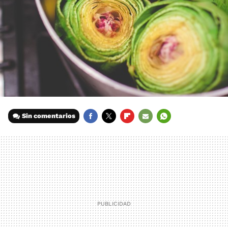
Sin comentarios
FACEBOOK
TWITTER
FLIPBOARD
E-
WHATSAPP
MAIL