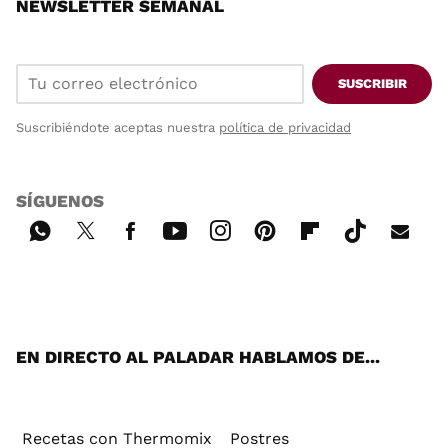
NEWSLETTER SEMANAL
SUSCRIBIR
Suscribiéndote aceptas nuestra
política de privacidad
SÍGUENOS
Wh
Twi
Fac
You
Inst
Pint
Flip
Tikt
E-
ats
tter
ebo
tub
agr
ere
boa
ok
mai
App
ok
e
am
st
rd
l
EN DIRECTO AL PALADAR HABLAMOS DE...
Recetas con Thermomix
Postres