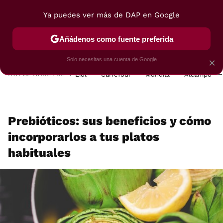
Ya puedes ver más de DAP en Google
MENÚ
NUEVO
Añádenos como fuente preferida
POSTRES
VIAJES
SELECCIÓN
VEGUI
Solo necesitas una cuenta de Google
×
HOY SE HABLA DE
Lidl
Carrefour
Mundial
Alcampo
Prebióticos: sus beneficios y cómo
incorporarlos a tus platos
habituales