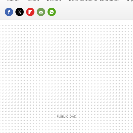
FACEBOOK
TWITTER
FLIPBOARD
E-
WHATSAPP
MAIL