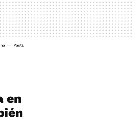
ona
Pasta
a en
bién