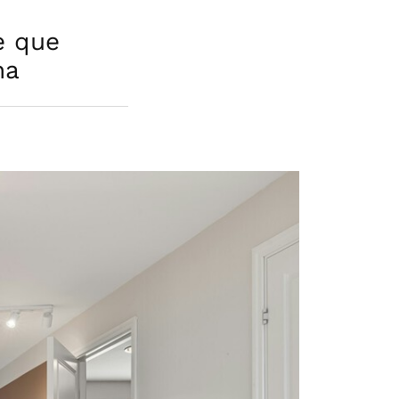
e que
na