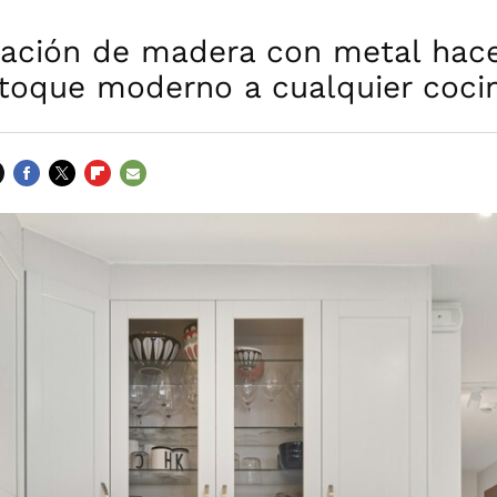
ación de madera con metal hac
 toque moderno a cualquier coci
FACEBOOK
TWITTER
FLIPBOARD
E-
MAIL