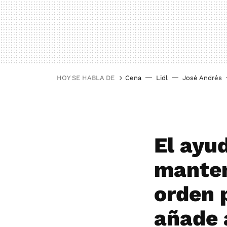
HOY SE HABLA DE
Cena
Lidl
José Andrés
El ayu
manten
orden 
añade