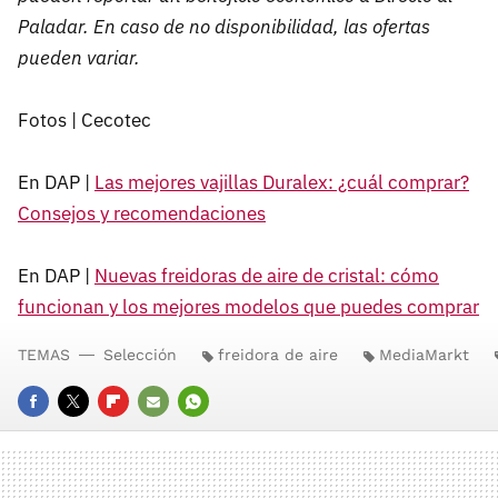
Paladar. En caso de no disponibilidad, las ofertas
pueden variar.
Fotos | Cecotec
En DAP |
Las mejores vajillas Duralex: ¿cuál comprar?
Consejos y recomendaciones
En DAP |
Nuevas freidoras de aire de cristal: cómo
funcionan y los mejores modelos que puedes comprar
TEMAS
Selección
freidora de aire
MediaMarkt
FACEBOOK
TWITTER
FLIPBOARD
E-
WHATSAPP
MAIL