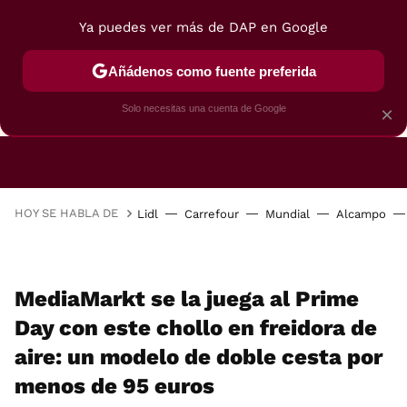
Ya puedes ver más de DAP en Google
Añádenos como fuente preferida
CAFETERAS
FREIDORAS DE AIRE
GUÍAS DE 
Solo necesitas una cuenta de Google
×
HOY SE HABLA DE
Lidl
Carrefour
Mundial
Alcampo
MediaMarkt se la juega al Prime
Day con este chollo en freidora de
aire: un modelo de doble cesta por
menos de 95 euros