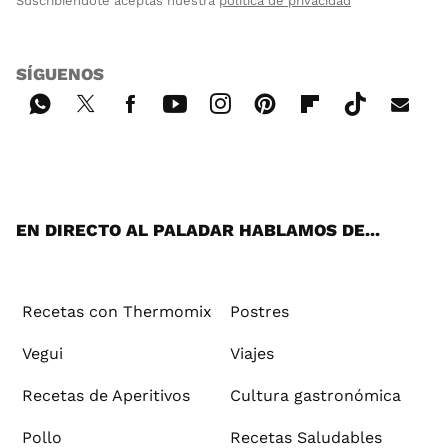
Suscribiéndote aceptas nuestra
política de privacidad
SÍGUENOS
Wh
Twi
Fac
You
Inst
Pint
Flip
Tikt
E-
ats
tter
ebo
tub
agr
ere
boa
ok
mai
App
ok
e
am
st
rd
l
EN DIRECTO AL PALADAR HABLAMOS DE...
Recetas con Thermomix
Postres
Vegui
Viajes
Recetas de Aperitivos
Cultura gastronómica
Pollo
Recetas Saludables