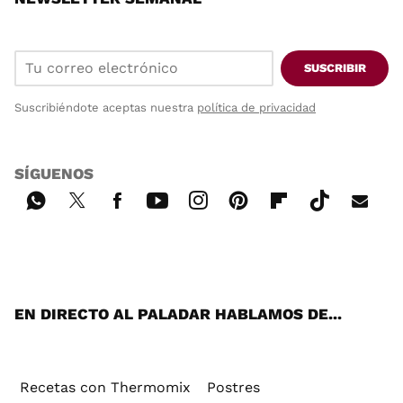
SUSCRIBIR
Suscribiéndote aceptas nuestra
política de privacidad
SÍGUENOS
Wh
Twi
Fac
You
Inst
Pint
Flip
Tikt
E-
ats
tter
ebo
tub
agr
ere
boa
ok
mai
App
ok
e
am
st
rd
l
EN DIRECTO AL PALADAR HABLAMOS DE...
Recetas con Thermomix
Postres