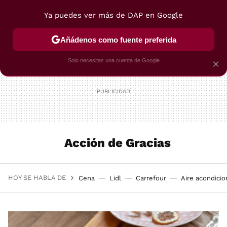
Ya puedes ver más de DAP en Google
MENÚ
NUEVO
Añádenos como fuente preferida
POSTRES
VIAJES
SELECCIÓN
VEGUI
Solo necesitas una cuenta de Google
×
Acción de Gracias
HOY SE HABLA DE
Cena
Lidl
Carrefour
Aire acondici