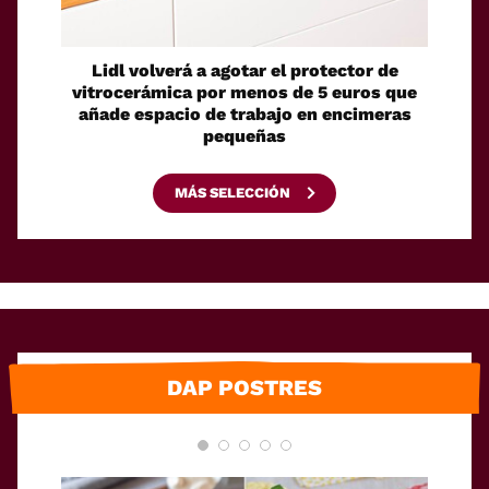
Lidl volverá a agotar el protector de
Un ro
vitrocerámica por menos de 5 euros que
su pro
añade espacio de trabajo en encimeras
pequeñas
MÁS SELECCIÓN
DAP POSTRES