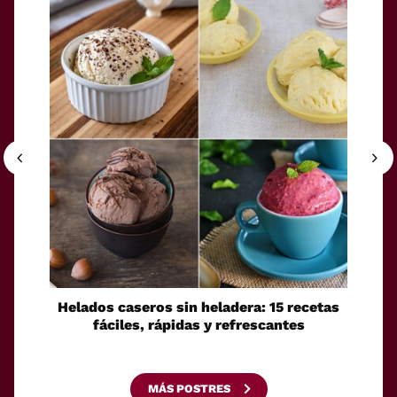
Helados caseros sin heladera: 15 recetas
Sei
fáciles, rápidas y refrescantes
cono
esca
MÁS POSTRES