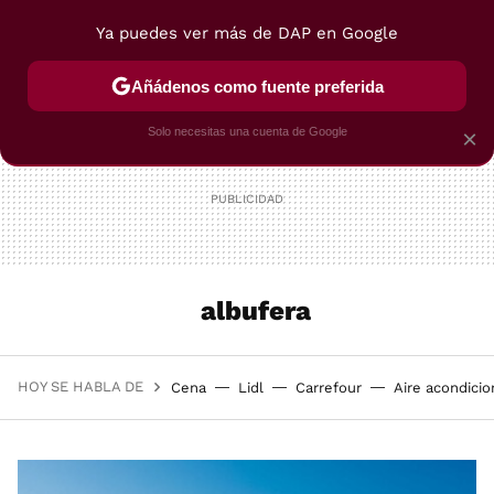
Ya puedes ver más de DAP en Google
MENÚ
NUEVO
Añádenos como fuente preferida
POSTRES
VIAJES
SELECCIÓN
VEGUI
Solo necesitas una cuenta de Google
×
albufera
HOY SE HABLA DE
Cena
Lidl
Carrefour
Aire acondici