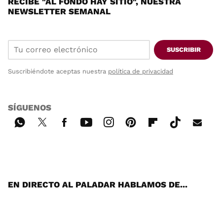
RECIBE "AL FONDO HAY SITIO", NUESTRA
NEWSLETTER SEMANAL
SUSCRIBIR
Suscribiéndote aceptas nuestra
política de privacidad
SÍGUENOS
Wh
Twi
Fac
You
Inst
Pint
Flip
Tikt
E-
ats
tter
ebo
tub
agr
ere
boa
ok
mai
App
ok
e
am
st
rd
l
EN DIRECTO AL PALADAR HABLAMOS DE...