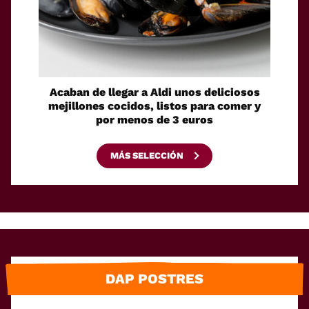
Acaban de llegar a Aldi unos deliciosos
La sol
mejillones cocidos, listos para comer y
espaci
por menos de 3 euros
MÁS SELECCIÓN
DAP POSTRES