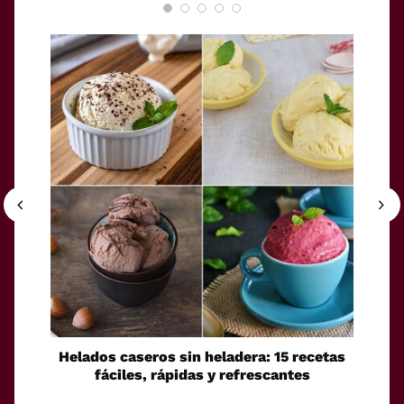
Helados caseros sin heladera: 15 recetas
Sei
fáciles, rápidas y refrescantes
cono
esca