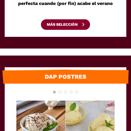
perfecta cuando (por fin) acabe el verano
e
MÁS SELECCIÓN
DAP POSTRES