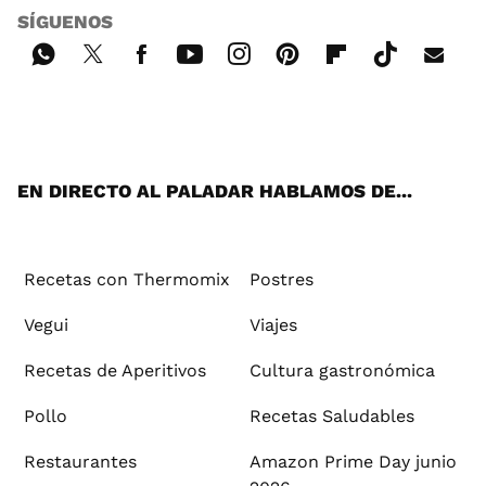
SÍGUENOS
Wh
Twi
Fac
You
Inst
Pint
Flip
Tikt
E-
ats
tter
ebo
tub
agr
ere
boa
ok
mai
App
ok
e
am
st
rd
l
EN DIRECTO AL PALADAR HABLAMOS DE...
Recetas con Thermomix
Postres
Vegui
Viajes
Recetas de Aperitivos
Cultura gastronómica
Pollo
Recetas Saludables
Restaurantes
Amazon Prime Day junio