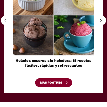
Helados caseros sin heladera: 15 recetas
Sei
fáciles, rápidas y refrescantes
cono
esca
MÁS POSTRES