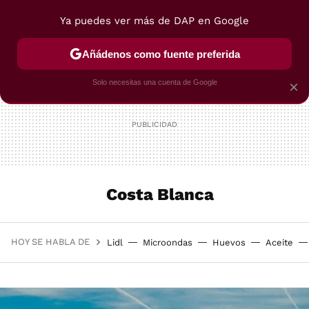
Ya puedes ver más de DAP en Google
MENÚ
NUEVO
Añádenos como fuente preferida
POSTRES
VIAJES
SELECCIÓN
VEGUI
Solo necesitas una cuenta de Google
×
Costa Blanca
HOY SE HABLA DE
Lidl
Microondas
Huevos
Aceite