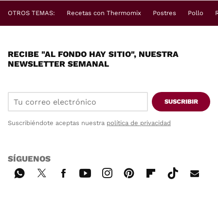
OTROS TEMAS:
Recetas con Thermomix
Postres
Pollo
RECIBE "AL FONDO HAY SITIO", NUESTRA
NEWSLETTER SEMANAL
SUSCRIBIR
Suscribiéndote aceptas nuestra
política de privacidad
SÍGUENOS
Wh
Twi
Fac
You
Inst
Pint
Flip
Tikt
E-
ats
tter
ebo
tub
agr
ere
boa
ok
mai