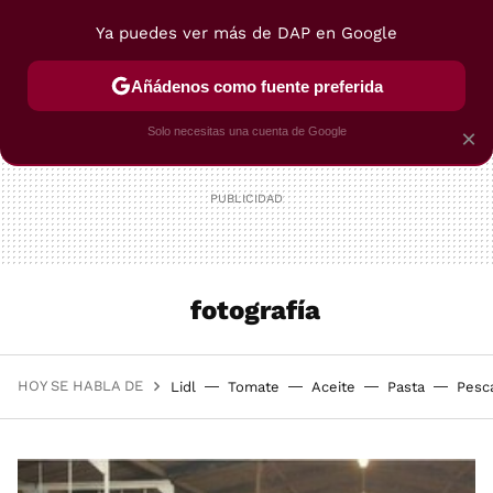
Ya puedes ver más de DAP en Google
MENÚ
NUEVO
Añádenos como fuente preferida
POSTRES
VIAJES
SELECCIÓN
VEGUI
Solo necesitas una cuenta de Google
×
fotografía
HOY SE HABLA DE
Lidl
Tomate
Aceite
Pasta
Pesc