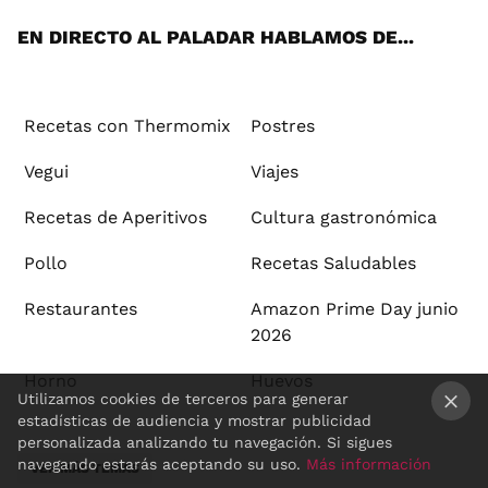
App
ok
e
am
st
rd
l
EN DIRECTO AL PALADAR HABLAMOS DE...
Recetas con Thermomix
Postres
Vegui
Viajes
Recetas de Aperitivos
Cultura gastronómica
Pollo
Recetas Saludables
Restaurantes
Amazon Prime Day junio
2026
Horno
Huevos
Utilizamos cookies de terceros para generar
estadísticas de audiencia y mostrar publicidad
×
personalizada analizando tu navegación. Si sigues
navegando estarás aceptando su uso.
Más información
VER MÁS TEMAS