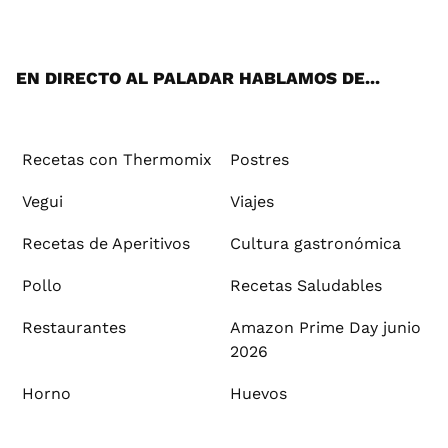
ats
tter
ebo
tub
agr
ere
boa
ok
mai
App
ok
e
am
st
rd
l
EN DIRECTO AL PALADAR HABLAMOS DE...
Recetas con Thermomix
Postres
Vegui
Viajes
Recetas de Aperitivos
Cultura gastronómica
Pollo
Recetas Saludables
Restaurantes
Amazon Prime Day junio
2026
Horno
Huevos