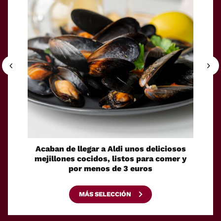
Acaban de llegar a Aldi unos deliciosos
La sol
mejillones cocidos, listos para comer y
espaci
por menos de 3 euros
MÁS SELECCIÓN