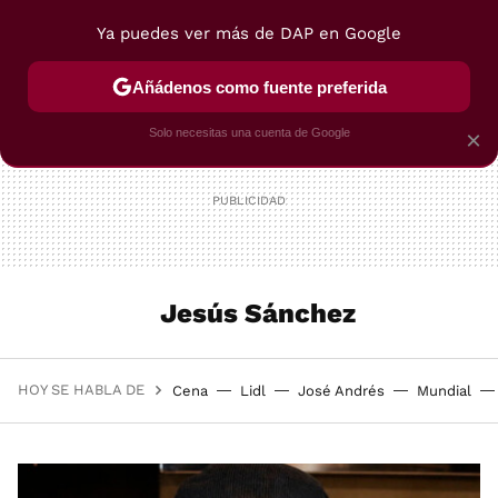
Ya puedes ver más de DAP en Google
MENÚ
NUEVO
Añádenos como fuente preferida
POSTRES
VIAJES
SELECCIÓN
VEGUI
Solo necesitas una cuenta de Google
×
Jesús Sánchez
HOY SE HABLA DE
Cena
Lidl
José Andrés
Mundial