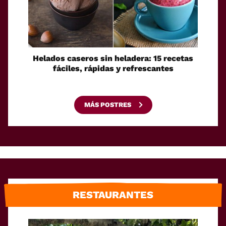
Helados caseros sin heladera: 15 recetas
Sei
fáciles, rápidas y refrescantes
cono
esca
MÁS POSTRES
RESTAURANTES