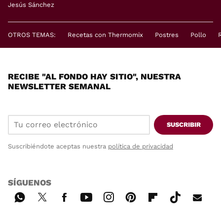
Jesús Sánchez
OTROS TEMAS:
Recetas con Thermomix
Postres
Pollo
RECIBE "AL FONDO HAY SITIO", NUESTRA
NEWSLETTER SEMANAL
SUSCRIBIR
Suscribiéndote aceptas nuestra
política de privacidad
SÍGUENOS
Wh
Twi
Fac
You
Inst
Pint
Flip
Tikt
E-