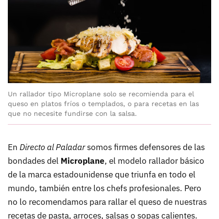
Un rallador tipo Microplane solo se recomienda para el
queso en platos fríos o templados, o para recetas en las
que no necesite fundirse con la salsa.
En
Directo al Paladar
somos firmes defensores de las
bondades del
Microplane
, el modelo rallador básico
de la marca estadounidense que triunfa en todo el
mundo, también entre los chefs profesionales. Pero
no lo recomendamos para rallar el queso de nuestras
recetas de pasta, arroces, salsas o sopas calientes.