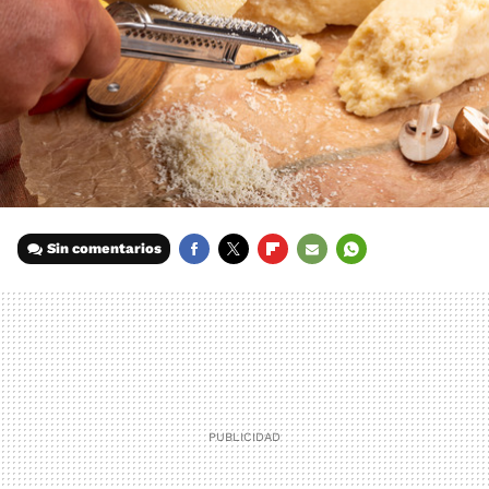
Sin comentarios
FACEBOOK
TWITTER
FLIPBOARD
E-
WHATSAPP
MAIL