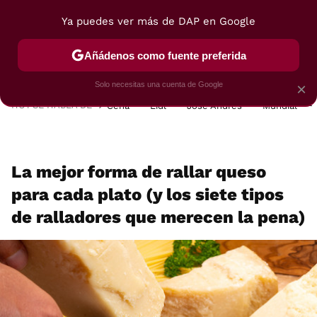
Ya puedes ver más de DAP en Google
MENÚ
NUEVO
Añádenos como fuente preferida
POSTRES
VIAJES
SELECCIÓN
VEGUI
Solo necesitas una cuenta de Google
×
HOY SE HABLA DE
Cena
Lidl
José Andrés
Mundial
La mejor forma de rallar queso
para cada plato (y los siete tipos
de ralladores que merecen la pena)