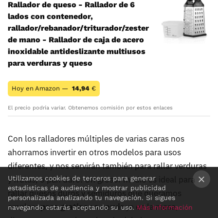
Rallador de queso - Rallador de 6
lados con contenedor,
rallador/rebanador/triturador/zester
de mano - Rallador de caja de acero
inoxidable antideslizante multiusos
para verduras y queso
Hoy en Amazon —
14,94
€
El precio podría variar. Obtenemos comisión por estos enlaces
Con los ralladores múltiples de varias caras nos
ahorramos invertir en otros modelos para usos
diferentes, y nos servirán también para rallar verduras
Utilizamos cookies de terceros para generar
y frutas, o pan duro. Un grosor medio es ideal para
estadísticas de audiencia y mostrar publicidad
rallar quesos duros y semiduros que queramos
×
personalizada analizando tu navegación. Si sigues
emplear
para gratinar o servir
ya en la mesa,
navegando estarás aceptando su uso.
Más información