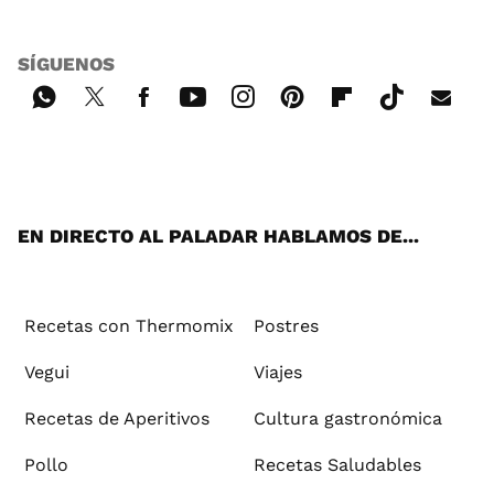
SÍGUENOS
Wh
Twi
Fac
You
Inst
Pint
Flip
Tikt
E-
ats
tter
ebo
tub
agr
ere
boa
ok
mai
App
ok
e
am
st
rd
l
EN DIRECTO AL PALADAR HABLAMOS DE...
Recetas con Thermomix
Postres
Vegui
Viajes
Recetas de Aperitivos
Cultura gastronómica
Pollo
Recetas Saludables