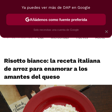
Ya puedes ver más de DAP en Google
MENÚ
NUEVO
Añádenos como fuente preferida
POSTRES
VIAJES
SELECCIÓN
VEGUI
Solo necesitas una cuenta de Google
×
HOY SE HABLA DE
Lidl
Microondas
Huevos
Aceite
Risotto bianco: la receta italiana
de arroz para enamorar a los
amantes del queso