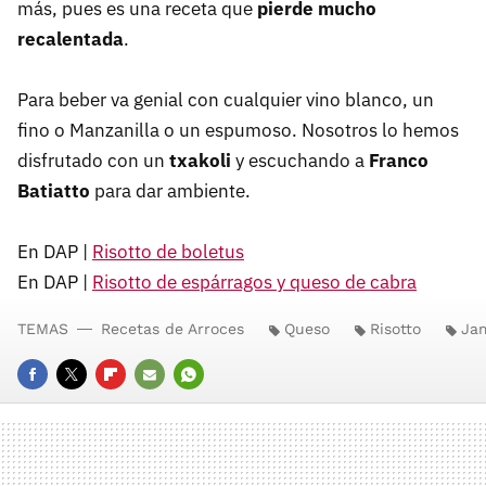
más, pues es una receta que
pierde mucho
recalentada
.
Para beber va genial con cualquier vino blanco, un
fino o Manzanilla o un espumoso. Nosotros lo hemos
disfrutado con un
txakoli
y escuchando a
Franco
Batiatto
para dar ambiente.
En DAP |
Risotto de boletus
En DAP |
Risotto de espárragos y queso de cabra
TEMAS
Recetas de Arroces
Queso
Risotto
Jam
FACEBOOK
TWITTER
FLIPBOARD
E-
WHATSAPP
MAIL