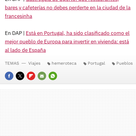
bares y cafeterías no debes perderte en la ciudad de la
francesinha
En DAP |
Está en Portugal, ha sido clasificado como el
mejor pueblo de Europa para invertir en vivienda: está
al lado de España
TEMAS
Viajes
hemeroteca
Portugal
Pueblos
FACEBOOK
TWITTER
FLIPBOARD
E-
WHATSAPP
MAIL