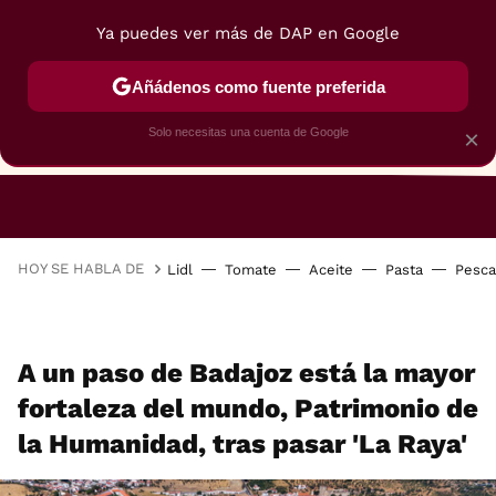
Ya puedes ver más de DAP en Google
Añádenos como fuente preferida
Solo necesitas una cuenta de Google
×
RESTAURANTES
GASTROGUÍA
48 HORAS
HOY SE HABLA DE
Lidl
Tomate
Aceite
Pasta
Pesc
A un paso de Badajoz está la mayor
fortaleza del mundo, Patrimonio de
la Humanidad, tras pasar 'La Raya'