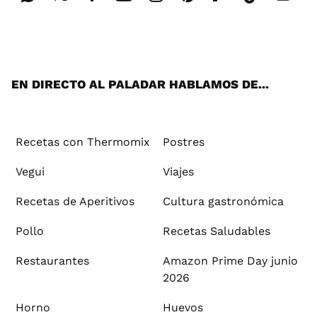
Wh
Twi
Fac
You
Inst
Pint
Flip
Tikt
E-
ats
tter
ebo
tub
agr
ere
boa
ok
mai
App
ok
e
am
st
rd
l
EN DIRECTO AL PALADAR HABLAMOS DE...
Recetas con Thermomix
Postres
Vegui
Viajes
Recetas de Aperitivos
Cultura gastronómica
Pollo
Recetas Saludables
Restaurantes
Amazon Prime Day junio
2026
Horno
Huevos