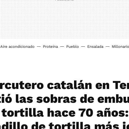
Aire acondicionado
Proteína
Pueblo
Ensalada
Millonari
rcutero catalán en Te
tió las sobras de emb
tortilla hace 70 años:
dillo de tortilla más 