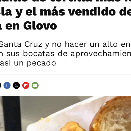
sla y el más vendido d
 en Glovo
Santa Cruz y no hacer un alto en
on sus bocatas de aprovechamien
casi un pecado
FACEBOOK
TWITTER
FLIPBOARD
E-
MAIL