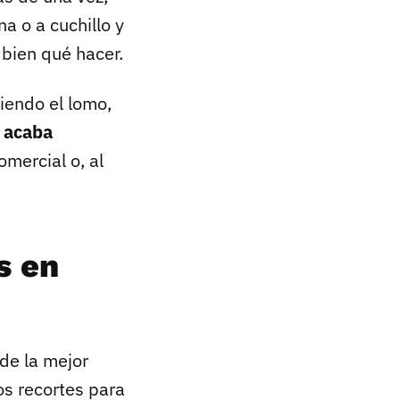
a o a cuchillo y
 bien qué hacer.
iendo el lomo,
,
acaba
omercial o, al
s en
 de la mejor
os recortes para