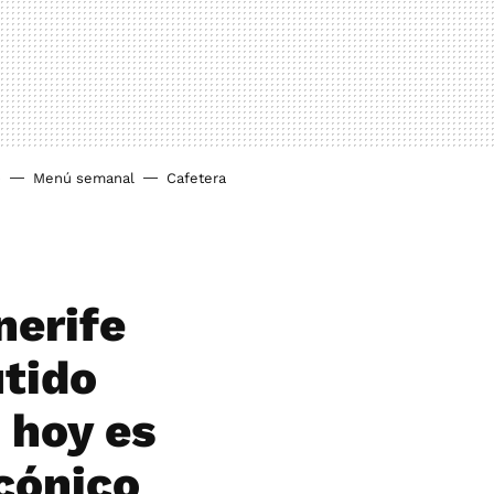
o
Menú semanal
Cafetera
nerife
utido
 hoy es
icónico