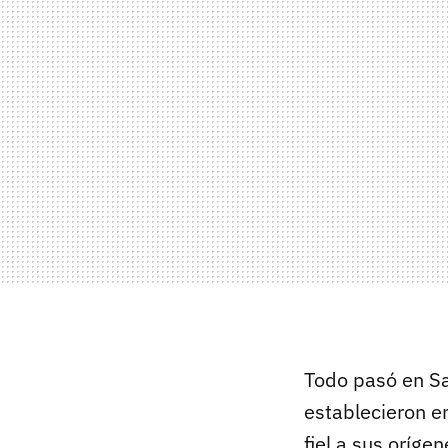
Todo pasó en Sa
establecieron en
fiel a sus oríg