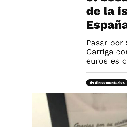
de la i
España
Pasar por 
Garriga c
euros es 
Sin comentarios