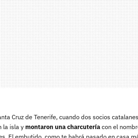
nta Cruz de Tenerife, cuando dos socios catalane
 la isla y
montaron una charcutería
con el nombre
enes. El embutido, como te habrá pasado en casa m