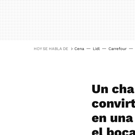
HOY SE HABLA DE
Cena
Lidl
Carrefour
Un cha
convir
en una 
el boca