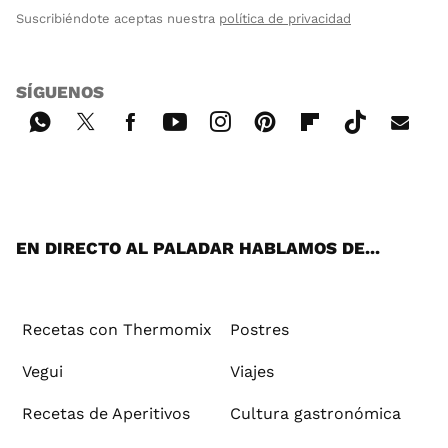
Suscribiéndote aceptas nuestra
política de privacidad
SÍGUENOS
Wh
Twi
Fac
You
Inst
Pint
Flip
Tikt
E-
ats
tter
ebo
tub
agr
ere
boa
ok
mai
App
ok
e
am
st
rd
l
EN DIRECTO AL PALADAR HABLAMOS DE...
Recetas con Thermomix
Postres
Vegui
Viajes
Recetas de Aperitivos
Cultura gastronómica