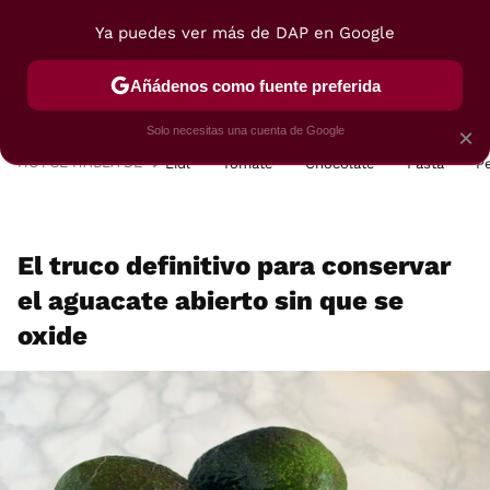
Ya puedes ver más de DAP en Google
MENÚ
NUEVO
Añádenos como fuente preferida
POSTRES
VIAJES
SELECCIÓN
VEGUI
Solo necesitas una cuenta de Google
×
HOY SE HABLA DE
Lidl
Tomate
Chocolate
Pasta
P
El truco definitivo para conservar
el aguacate abierto sin que se
oxide