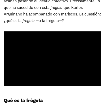
acaban pasando al ideario colectivo. Precisamente, lo
que ha sucedido con esta
fregola
que Karlos
Arguiñano ha acompañado con mariscos. La cuestión:
¿qué es la
fregola
—o la frégula—?
Qué es la frégola