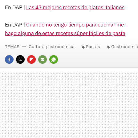
En DAP |
Las 47 mejores recetas de platos italianos
En DAP |
Cuando no tengo tiempo para cocinar me
hago alguna de estas recetas súper fáciles de pasta
TEMAS
Cultura gastronómica
Pastas
Gastronomía 
FACEBOOK
TWITTER
FLIPBOARD
E-
WHATSAPP
MAIL