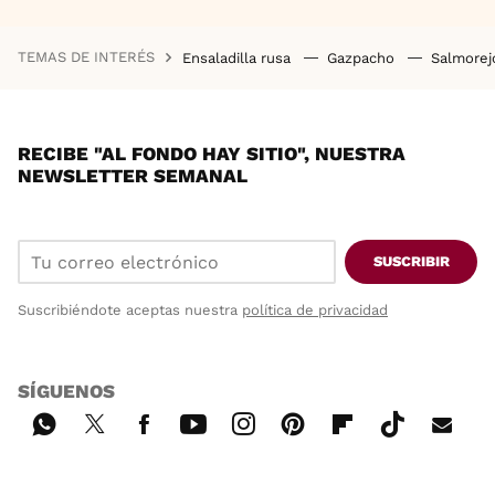
TEMAS DE INTERÉS
Ensaladilla rusa
Gazpacho
Salmore
RECIBE "AL FONDO HAY SITIO", NUESTRA
NEWSLETTER SEMANAL
SUSCRIBIR
Suscribiéndote aceptas nuestra
política de privacidad
SÍGUENOS
Wh
Twi
Fac
You
Inst
Pint
Flip
Tikt
E-
ats
tter
ebo
tub
agr
ere
boa
ok
mai