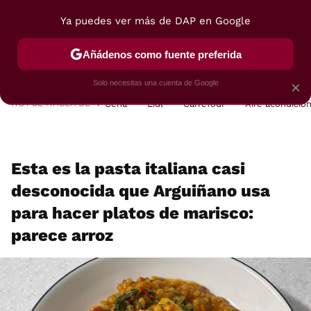
Ya puedes ver más de DAP en Google
MENÚ
NUEVO
Añádenos como fuente preferida
POSTRES
VIAJES
SELECCIÓN
VEGUI
Solo necesitas una cuenta de Google
×
HOY SE HABLA DE
Cena
Lidl
Carrefour
Aire acondicio
Esta es la pasta italiana casi
desconocida que Arguiñano usa
para hacer platos de marisco:
parece arroz